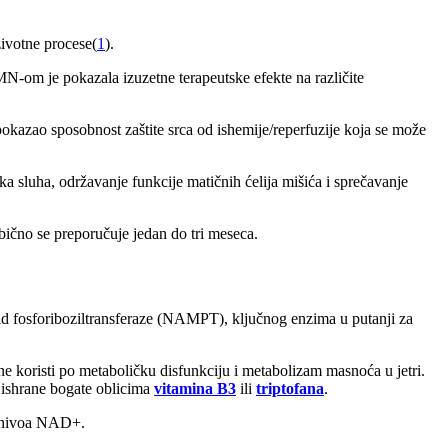
ivotne procese(
1
).
om je pokazala izuzetne terapeutske efekte na različite
kazao sposobnost zaštite srca od ishemije/reperfuzije koja se može
tka sluha, održavanje funkcije matičnih ćelija mišića i sprečavanje
bično se preporučuje jedan do tri meseca.
d fosforiboziltransferaze (NAMPT), ključnog enzima u putanji za
ne koristi po metaboličku disfunkciju i metabolizam masnoća u jetri.
 ishrane bogate oblicima
vitamina B3
ili
triptofana
.
h nivoa NAD+.