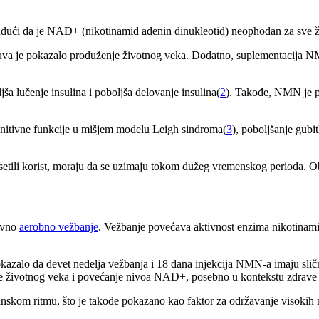
dući da je NAD+ (nikotinamid adenin dinukleotid) neophodan za sve ž
 je pokazalo produženje životnog veka. Dodatno, suplementacija NMN-
ša lučenje insulina i poboljša delovanje insulina(
2
). Takođe, NMN je po
nitivne funkcije u mišjem modelu Leigh sindroma(
3
), poboljšanje gubi
setili korist, moraju da se uzimaju tokom dužeg vremenskog perioda. O
ovno
aerobno vežbanje
. Vežbanje povećava aktivnost enzima nikotinami
okazalo da devet nedelja vežbanja i 18 dana injekcija NMN-a imaju slič
anje životnog veka i povećanje nivoa NAD+, posebno u kontekstu zdrave
janskom ritmu, što je takođe pokazano kao faktor za održavanje visoki