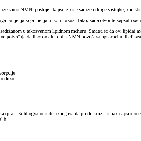
že samo NMN, postoje i kapsule koje sadrže i druge sastojke, kao što
unjenja koja menjaju boju i ukus. Tako, kada otvorite kapsulu sadržaj 
držanom u takozvanom lipidnom mehuru. Smatra se da ovi lipidni mehur
a ne potvrđuje da liposomalni oblik NMN povećava apsorpciju ili efik
sorpciju
nju dozu
ika) prah. Sublingvalni oblik izbegava da prođe kroz stomak i apsorbuj
alih.