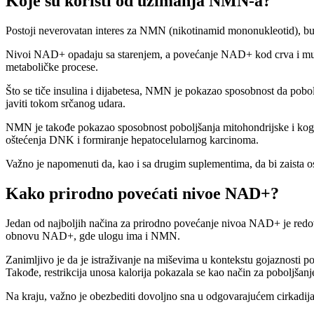
Koje su koristi od uzimanja NMN-a?
Postoji neverovatan interes za NMN (nikotinamid mononukleotid), bu
Nivoi NAD+ opadaju sa starenjem, a povećanje NAD+ kod crva i muva
metaboličke procese.
Što se tiče insulina i dijabetesa, NMN je pokazao sposobnost da pobolj
javiti tokom srčanog udara.
NMN je takođe pokazao sposobnost poboljšanja mitohondrijske i kog
oštećenja DNK i formiranje hepatocelularnog karcinoma.
Važno je napomenuti da, kao i sa drugim suplementima, da bi zaista o
Kako prirodno povećati nivoe NAD+?
Jedan od najboljih načina za prirodno povećanje nivoa NAD+ je red
obnovu NAD+, gde ulogu ima i NMN.
Zanimljivo je da je istraživanje na miševima u kontekstu gojaznosti p
Takođe, restrikcija unosa kalorija pokazala se kao način za poboljš
Na kraju, važno je obezbediti dovoljno sna u odgovarajućem cirkadi