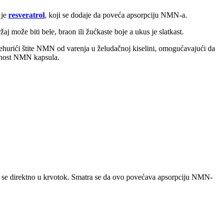
 je
resveratrol
, koji se dodaje da poveća apsorpciju NMN-a.
može biti bele, braon ili žućkaste boje a ukus je slatkast.
ići štite NMN od varenja u želudačnoj kiselini, omogućavajući da
asnost NMN kapsula.
e se direktno u krvotok. Smatra se da ovo povećava apsorpciju NMN-