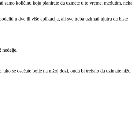
ati samo količinu koju planirate da uzmete u to vreme, međutim, neka
eliti u dve ili više aplikacija, ali sve treba uzimati ujutru da biste
 nedelje.
ako se osećate bolje na nižoj dozi, onda bi trebalo da uzimate nižu