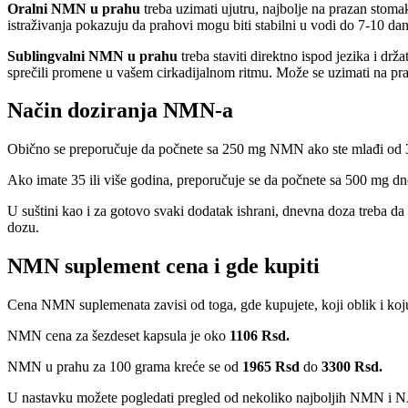
Oralni NMN u prahu
treba uzimati ujutru, najbolje na prazan stoma
istraživanja pokazuju da prahovi mogu biti stabilni u vodi do 7-10 dan
Sublingvalni NMN u prahu
treba staviti direktno ispod jezika i drža
sprečili promene u vašem cirkadijalnom ritmu. Može se uzimati na pra
Način doziranja NMN-a
Obično se preporučuje da počnete sa 250 mg NMN ako ste mlađi od 3
Ako imate 35 ili više godina, preporučuje se da počnete sa 500 mg d
U suštini kao i za gotovo svaki dodatak ishrani, dnevna doza treba da
dozu.
NMN suplement cena i gde kupiti
Cena NMN suplemenata zavisi od toga, gde kupujete, koji oblik i koj
NMN cena za šezdeset kapsula je oko
1106 Rsd.
NMN u prahu za 100 grama kreće se od
1965 Rsd
do
3300 Rsd.
U nastavku možete pogledati pregled od nekoliko najboljih NMN i