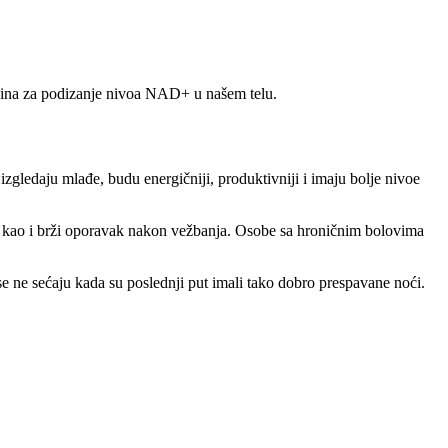
čina za podizanje nivoa NAD+ u našem telu.
ledaju mlađe, budu energičniji, produktivniji i imaju bolje nivoe
azi kao i brži oporavak nakon vežbanja. Osobe sa hroničnim bolovima
 ne sećaju kada su poslednji put imali tako dobro prespavane noći.