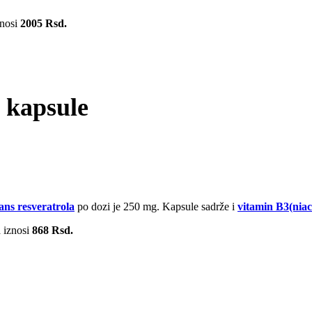
nosi
2005 Rsd.
l kapsule
ans resveratrola
po dozi je 250 mg. Kapsule sadrže i
vitamin B3(niac
a iznosi
868 Rsd.