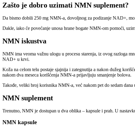
Zašto je dobro uzimati NMN suplement?
Da bismo dobili 250 mg NMN-a, dovoljnog za podizanje NAD+, moral
Dakle, iako će povećanje unosa hrane bogate NMN-om pomoći, uzim
NMN iskustva
NMN ima veoma važnu ulogu u procesu starenja, iz ovog razloga mnogi
NAD+ u krvi.
Koža na celom telu postaje sjajnija i zategnutija a nakon dužeg koriš
nakom dva meseca korišćenja NMN-a prijavljuju smanjenje bolova.
Takođe, veliki broj korisnika NMN-a, već nakom pet do sedam dana uz
NMN suplement
Trenutno, NMN je dostupan u dva oblika – kapsule i prah. U nastavku
NMN kapsule