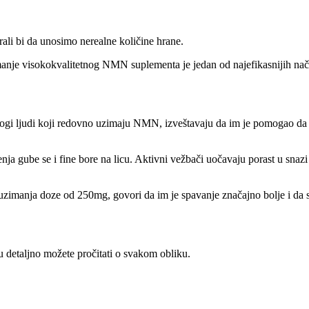
i bi da unosimo nerealne količine hrane.
anje visokokvalitetnog NMN suplementa je jedan od najefikasnijih na
 ljudi koji redovno uzimaju NMN, izveštavaju da im je pomogao da izg
ćenja gube se i fine bore na licu. Aktivni vežbači uočavaju porast u sn
imanja doze od 250mg, govori da im je spavanje značajno bolje i da se
 detaljno možete pročitati o svakom obliku.