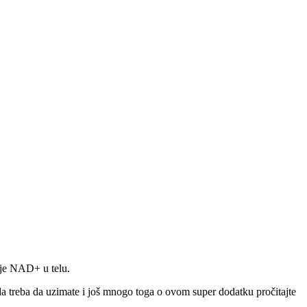
nje NAD+ u telu.
a treba da uzimate i još mnogo toga o ovom super dodatku pročitajte