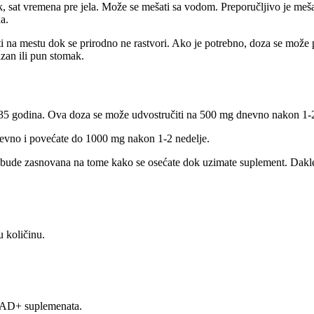
k, sat vremena pre jela. Može se mešati sa vodom. Preporučljivo je meš
a.
ti na mestu dok se prirodno ne rastvori. Ako je potrebno, doza se može pod
zan ili pun stomak.
5 godina. Ova doza se može udvostručiti na 500 mg dnevno nakon 1-2
nevno i povećate do 1000 mg nakon 1-2 nedelje.
 bude zasnovana na tome kako se osećate dok uzimate suplement. Dakle, 
u količinu.
 NAD+ suplemenata.