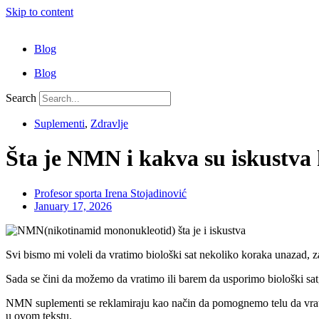
Skip to content
Blog
Blog
Search
Suplementi
,
Zdravlje
Šta je NMN i kakva su iskustva 
Profesor sporta Irena Stojadinović
January 17, 2026
Svi bismo mi voleli da vratimo biološki sat nekoliko koraka unazad, z
Sada se čini da možemo da vratimo ili barem da usporimo biološki sat
NMN suplementi se reklamiraju kao način da pomognemo telu da vrati 
u ovom tekstu.