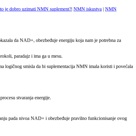
to je dobro uzimati NMN suplement?
|
NMN iskustva
|
NMN
pokazala da NAD+, obezbeđuje energiju koja nam je potrebna za
rokoli, paradajz i ima ga u mesu.
ima logičnog smisla da bi suplementacija NMN imala koristi i povećala
procesu stvaranja energije.
anju pada nivoa NAD+ i obezbeđuje pravilno funkcionisanje ovog