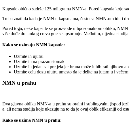
Kapsule obično sadrže 125 miligrama NMN-a. Pored kapsula koje sadr
Treba znati da kada je NMN u kapsulama, često sa NMN-om idu i druga p
Pored toga, neke kapsule se proizvode u liposomalnom obliku, NMN sa
više dođe do tankog creva gde se apsorbuje. Međutim, nijedna studij
Kako se uzimaju NMN kapsule:
Uzmite ih ujutru
Uzmite ih na prazan stomak
Uzmite ih jedan sat pre jela jer hrana može inhibirati njihovu ap
Uzmite celu dozu ujutru umesto da je delite na jutarnju i večer
NMN u prahu
Dva glavna oblika NMN-a u prahu su oralni i sublingvalni (ispod jez
a, ali nema studija koje ukazuju na to da je ovaj oblik efikasniji od ost
Kako se uzima NMN u prahu: