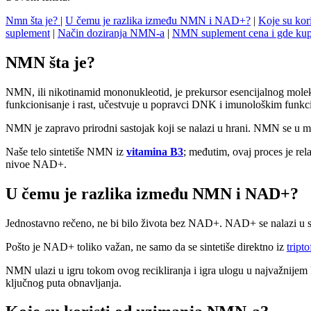
Nmn šta je?
|
U čemu je razlika između NMN i NAD+?
|
Koje su kor
suplement
|
Način doziranja NMN-a
|
NMN suplement cena i gde kup
NMN šta je?
NMN, ili nikotinamid mononukleotid, je prekursor esencijalnog mole
funkcionisanje i rast, učestvuje u popravci DNK i imunološkim funkcij
NMN je zapravo prirodni sastojak koji se nalazi u hrani. NMN se u mal
Naše telo sintetiše NMN iz
vitamina B3
; međutim, ovaj proces je rel
nivoe NAD+.
U čemu je razlika između NMN i NAD+?
Jednostavno rečeno, ne bi bilo života bez NAD+. NAD+ se nalazi u svi
Pošto je NAD+ toliko važan, ne samo da se sintetiše direktno iz
tript
NMN ulazi u igru tokom ovog recikliranja i igra ulogu u najvažni
ključnog puta obnavljanja.