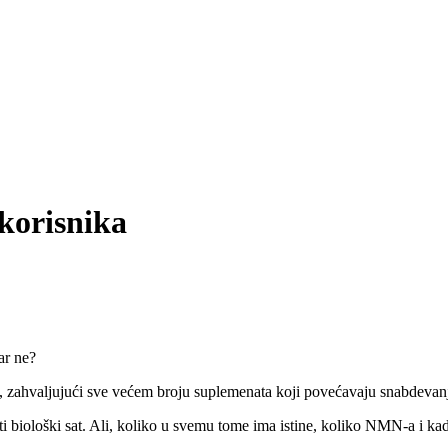
korisnika
ar ne?
, zahvaljujući sve većem broju suplemenata koji povećavaju snabdeva
biološki sat. Ali, koliko u svemu tome ima istine, koliko NMN-a i kad