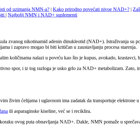
isti od uzimanja NMN-a?
|
Kako prirodno povećati nivoe NAD+?
|
Zaš
iti
|
Najbolji NMN i NAD+ suplementi
kula zvanog nikotinamid adenin dinukleotid (NAD+). Istraživanja su 
ama i zapravo mogao bi biti kritičan u zaustavljanju procesa starenja.
im količinama nalazi u povrću kao što je kupus, avokado, krastavci, b
ativno spor, i iz tog razloga je usko grlo za NAD+ metabolizam. Zato, 
m živim ćelijama i uglavnom ima zadatak da transportuje elektrone u 
ofana
ili asparaginske kiseline, već se i reciklira.
jem koraku ovog puta obnavljanja NAD+. Dakle, NMN pomaže u sprečav