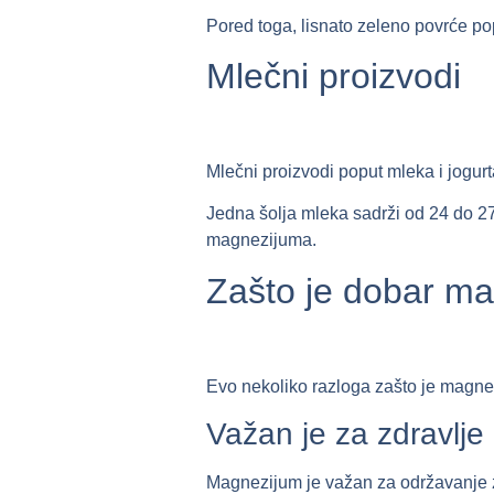
Pored toga, lisnato zeleno povrće 
Mlečni proizvodi
Mlečni proizvodi poput mleka i jogur
Jedna šolja mleka sadrži od 24 do 
magnezijuma.
Zašto je dobar m
Evo nekoliko razloga zašto je magne
Važan je za zdravlje 
Magnezijum je važan za održavanje zdr