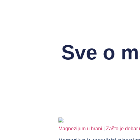
Sve o m
Magnezijum u hrani
|
Zašto je dobar