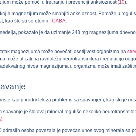
jum može pomoći u tretiranju i prevenciji anksioznosti(
10
).
ojih magnezijum može smanjiti anksioznost. Pomaže u regulisa
t, kao što su serotonin i
GABA.
šest nedelja, pokazalo je da uzimanje 248 mg magnezijuma dnev
statak magnezijuma može povećati osetljivost organizma na
stre
 može uticati na ravnotežu neurotransmitera i regulaciju odgov
adekvatnog nivoa magnezijuma u organizmu može imati zaštitni
pavanje
riste kao prirodni lek za probleme sa spavanjem, kao što je ne
spavanje je što ovaj mineral reguliše nekoliko neurotransmitera
).
00 odraslih osoba povezala je povećan unos ovog minerala sa pob