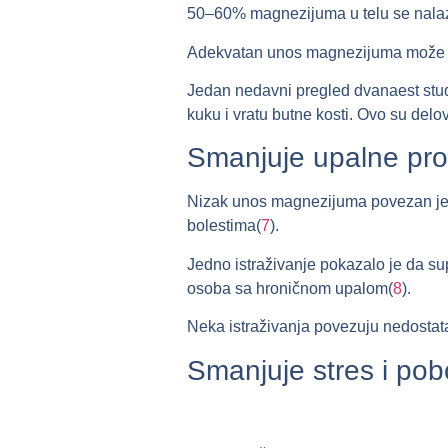
50–60% magnezijuma u telu se nalaz
Adekvatan unos magnezijuma može po
Jedan nedavni pregled dvanaest stu
kuku i vratu butne kosti. Ovo su delov
Smanjuje upalne pr
Nizak unos magnezijuma povezan je s
bolestima(
7
).
Jedno istraživanje pokazalo je da su
osoba sa hroničnom upalom(
8
).
Neka istraživanja povezuju nedostat
Smanjuje stres i pob