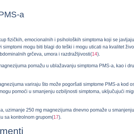
 PMS-a
p fizičkih, emocionalnih i psiholoških simptoma koji se javljaju
 simptomi mogu biti blagi do teški i mogu uticati na kvalitet ži
dominalnih grčeva, umora i razdražljivosti(
14
).
i magnezijuma pomažu u ublažavanju simptoma PMS-a, kao i dru
agnezijuma variraju što može pogoršati simptome PMS-a kod os
 mogu pomoći u smanjenju ozbiljnosti simptoma, uključujući m
lo da, uzimanje 250 mg magnezijuma dnevno pomaže u smanjenju n
u sa kontrolnom grupom(
17
).
menti