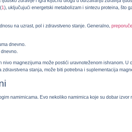
 ljudsko zdravlje i igra ključnu ulogu u održavanju zdravlja lju
(
1
), uključujući energetski metabolizam i sintezu proteina, što g
nosu na uzrast, pol i zdravstveno stanje. Generalno,
preporuč
uma dnevno.
 dnevno.
n nivo magnezijuma može postići uravnoteženom ishranom. U o
 zdravstvena stanja, može biti potrebna i suplementacija mag
ni
ogim namirnicama. Evo nekoliko namirnica koje su dobar izvor