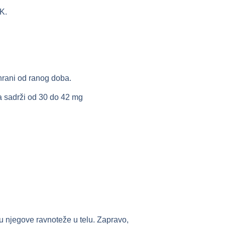
 K.
hrani od ranog doba.
a sadrži od 30 do 42 mg
ju njegove ravnoteže u telu. Zapravo,