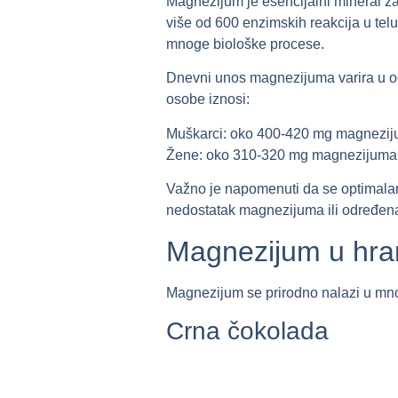
Magnezijum je esencijalni mineral za
više od 600 enzimskih reakcija u telu
mnoge biološke procese.
Dnevni unos magnezijuma varira u od
osobe iznosi:
Muškarci: oko 400-420 mg magnezij
Žene: oko 310-320 mg magnezijuma
Važno je napomenuti da se optimala
nedostatak magnezijuma ili određena
Magnezijum u hra
Magnezijum se prirodno nalazi u mn
Crna čokolada