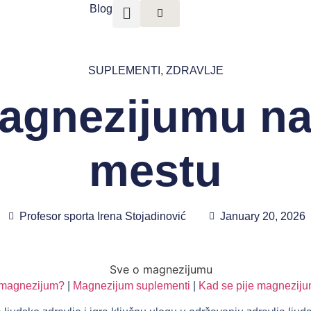
Blog
SUPLEMENTI
,
ZDRAVLJE
agnezijumu n
mestu
Profesor sporta Irena Stojadinović
January 20, 2026
 magnezijum?
|
Magnezijum suplementi
|
Kad se pije magnezijum