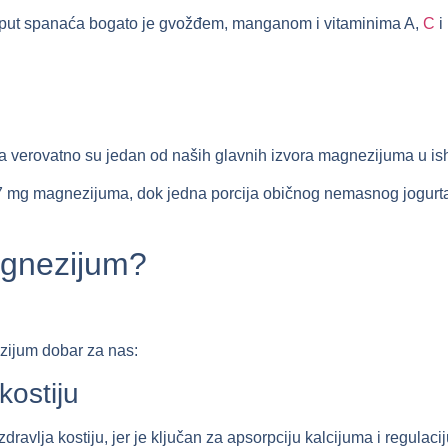
poput spanaća bogato je gvožđem, manganom i vitaminima A,
C
i
ta verovatno su jedan od naših glavnih izvora magnezijuma u is
27 mg magnezijuma, dok jedna porcija običnog nemasnog jogurt
agnezijum?
zijum dobar za nas:
kostiju
avlja kostiju, jer je ključan za apsorpciju kalcijuma i regulaci