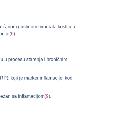
ećanom gustinom minerala kostiju u
acije(
6
).
u u procesu starenja i hroničnim
P), koji je marker inflamacije, kod
vezan sa inflamacijom(
9
).