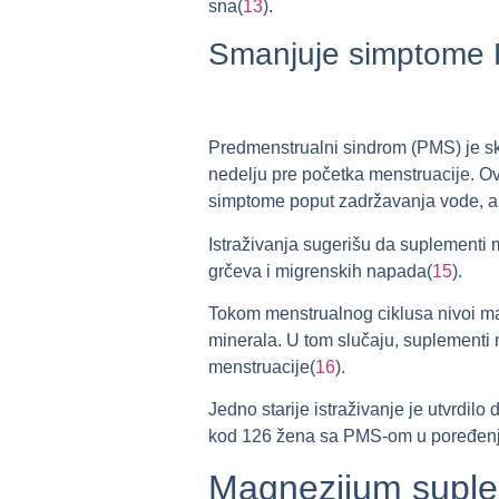
sna(
13
).
Smanjuje simptome
Predmenstrualni sindrom (PMS) je sku
nedelju pre početka menstruacije. Ovi
simptome poput zadržavanja vode, ab
Istraživanja sugerišu da suplement
grčeva i migrenskih napada(
15
).
Tokom menstrualnog ciklusa nivoi m
minerala. U tom slučaju, suplementi
menstruacije(
16
).
Jedno starije istraživanje je utvrdi
kod 126 žena sa PMS-om u poređenj
Magnezijum suple