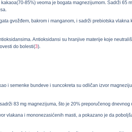
 kakaoa(70-85%) veoma je bogata magnezijumom. Sadrži 65 mg(M
sa.
ogata gvožđem, bakrom i manganom, i sadrži prebiotska vlakna
tioksidansima. Antioksidansi su hranjive materije koje neutrališ
ovesti do bolesti(
3
).
ci, kao i semenke bundeve i suncokreta su odličan izvor magnezi
a sadrži 83 mg magnezijuma, što je 20% preporučenog dnevnog 
vor vlakana i mononezasićenih masti, a pokazano je da poboljšav