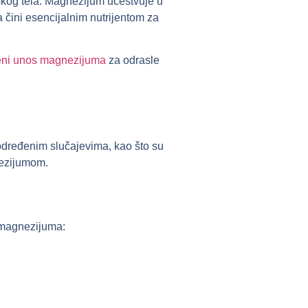
dskog tela. Magnezijum učestvuje u
a čini esencijalnim nutrijentom za
eni unos magnezijuma
za odrasle
dređenim slučajevima, kao što su
nezijumom.
 magnezijuma: