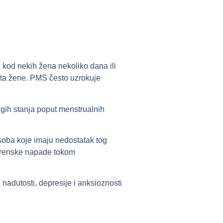
 kod nekih žena nekoliko dana ili
vota žene. PMS često uzrokuje
gih stanja poput menstrualnih
oba koje imaju nedostatak tog
igrenske napade tokom
adutosti, depresije i anksioznosti