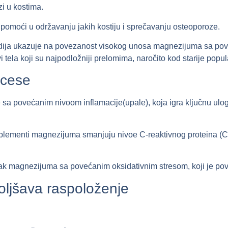
i u kostima.
moći u održavanju jakih kostiju i sprečavanju osteoporoze.
dija ukazuje na povezanost visokog unosa magnezijuma sa pov
i tela koji su najpodložniji prelomima, naročito kod starije popul
ocese
a povećanim nivoom inflamacije(upale), koja igra ključnu ulog
plementi magnezijuma smanjuju nivoe C-reaktivnog proteina (CR
ak magnezijuma sa povećanim oksidativnim stresom, koji je po
oljšava raspoloženje