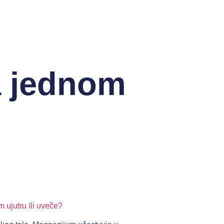
a jednom
 ujutru ili uveče?