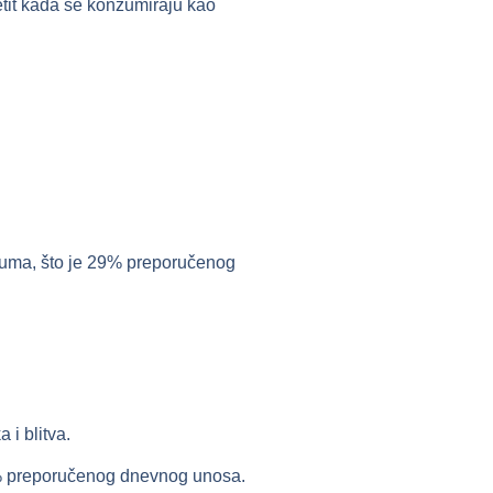
etit kada se konzumiraju kao
ijuma, što je 29% preporučenog
 i blitva.
7% preporučenog dnevnog unosa.