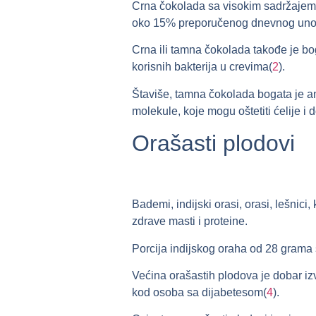
Crna čokolada sa visokim sadržajem
oko 15% preporučenog dnevnog uno
Crna ili tamna čokolada takođe je b
korisnih bakterija u crevima(
2
).
Štaviše, tamna čokolada bogata je an
molekule, koje mogu oštetiti ćelije i d
Orašasti plodovi
Bademi, indijski orasi, orasi, lešni
zdrave masti i proteine.
Porcija indijskog oraha od 28 gram
Većina orašastih plodova je dobar iz
kod osoba sa dijabetesom(
4
).