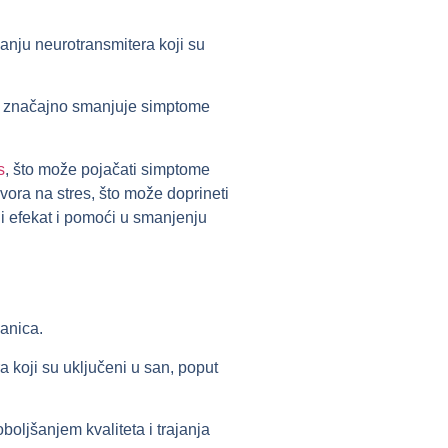
nju neurotransmitera koji su
no značajno smanjuje simptome
s
, što može pojačati simptome
ora na stres, što može doprineti
 efekat i pomoći u smanjenju
sanica.
 koji su uključeni u san, poput
oljšanjem kvaliteta i trajanja