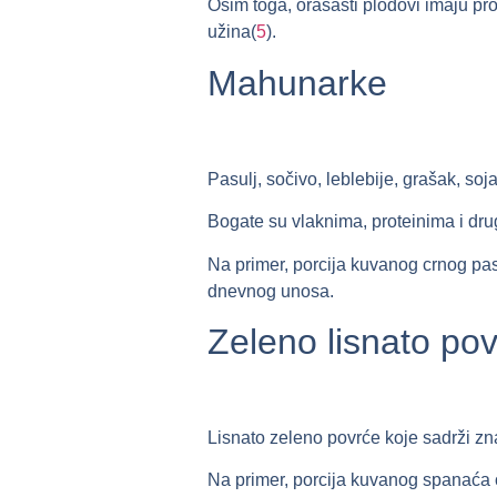
Osim toga, orašasti plodovi imaju pro
užina(
5
).
Mahunarke
Pasulj, sočivo, leblebije, grašak, s
Bogate su vlaknima, proteinima i dru
Na primer, porcija kuvanog crnog pa
dnevnog unosa.
Zeleno lisnato po
Lisnato zeleno povrće koje sadrži zna
Na primer, porcija kuvanog spanaća 