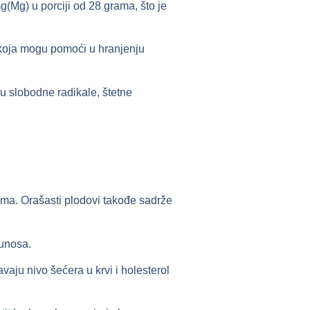
g) u porciji od 28 grama, što je
 koja mogu pomoći u hranjenju
u slobodne radikale, štetne
juma. Orašasti plodovi takođe sadrže
unosa.
aju nivo šećera u krvi i holesterol