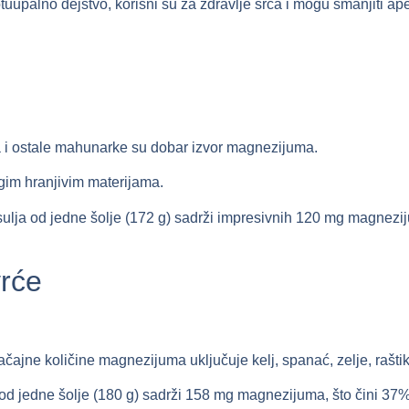
tuupalno dejstvo, korisni su za zdravlje srca i mogu smanjiti ap
oja i ostale mahunarke su dobar izvor magnezijuma.
gim hranjivim materijama.
sulja od jedne šolje (172 g) sadrži impresivnih 120 mg magnez
vrće
čajne količine magnezijuma uključuje kelj, spanać, zelje, raštika
od jedne šolje (180 g) sadrži 158 mg magnezijuma, što čini 3