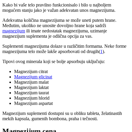
Kako bi vaše telo pravilno funkcionisalo i bilo u najboljem
mogućem stanju jako je važan adekvatan unos magnezijuma.
Adekvatna količina magnezijuma se može uneti putem hrane.
Međutim, ukoliko ne unosite dovoljno hrane koja sadrži
magnezijum
ili imate nedostatak magnezijuma, uzimanje
magnezijum suplementa je odlična opcija za vas.
Suplementi magnezijuma dolaze u različitim formama. Neke forme
magnezijuma telo može lakše apsorbovati od drugih(
1
).
Tipovi ovog minerala koji se bolje apsorbuju uključuju:
Magnezijum citrat
Magnezijum glicinat
Magnezijum malat
Magnezijum laktat
Magnezijum taurat
Magnezijum hlorid
Magnezijum aspartat
Magnezijum suplementi dostupni su u obliku tableta, želatinastih
mekih kapsula, gumenih bombona, praha i tečnosti.
Magnezijum cena