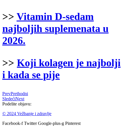
>>
Vitamin D-sedam
najboljih suplemenata u
2026.
>>
Koji kolagen je najbolji
i kada se pije
Prev
Prethodni
Sledeći
Next
Podelite objavu:
© 2024 Vežbanje i zdravlje
Facebook-f
Twitter
Google-plus-g
Pinterest