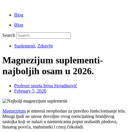
Skip
to
Blog
content
Blog
Search
Suplementi
,
Zdravlje
Magnezijum suplementi-
najboljih osam u 2026.
Profesor sporta Irena Stojadinović
February 5, 2026
Magnezijum
je mineral neophodan za pravilno funkcionisanje tela.
Mnogi ljudi ne unose dovoljno ovog esencijalnog hranljivog
sastojka koji se nalazi u namirnicama poput orašastih plodova,
lisnatog povrća, mahunarki i crnoj čokoladi.