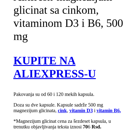
glicinat sa cinkom,
vitaminom D3 i B6, 500
mg
KUPITE NA
ALIEXPRESS-U
Pakovanja su od 60 i 120 mekih kapsula.
Doza su dve kapsule. Kapsule sadrže 500 mg
magnezijum glicinata,
cink
,
vitamin D3
i
vitamin B6.
*Magnezijum glicinat cena za šezdeset kapsula, u
trenutku objavljivanja teksta iznosi
70
6
Rsd.