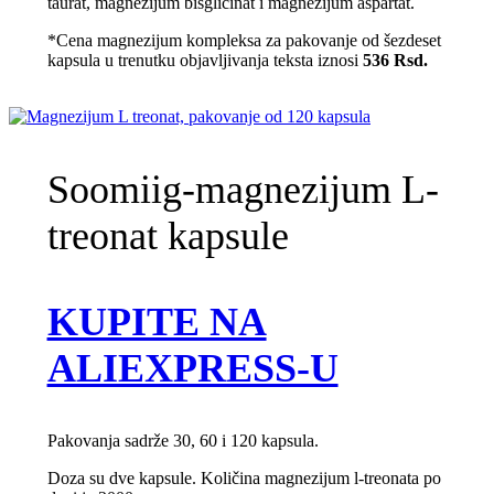
taurat, magnezijum bisglicinat i magnezijum aspartat.
*Cena magnezijum kompleksa za pakovanje od šezdeset
kapsula u trenutku objavljivanja teksta iznosi
536
Rsd.
Soomiig-magnezijum L-
treonat kapsule
KUPITE NA
ALIEXPRESS-U
Pakovanja sadrže 30, 60 i 120 kapsula.
Doza su dve kapsule. Količina magnezijum l-treonata po