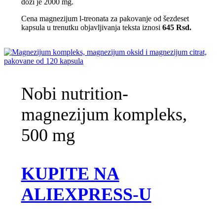
dozi je 2000 mg.
Cena magnezijum l-treonata za pakovanje od šezdeset
kapsula u trenutku objavljivanja teksta iznosi
645
Rsd.
Nobi nutrition-
magnezijum kompleks,
500 mg
KUPITE NA
ALIEXPRESS-U