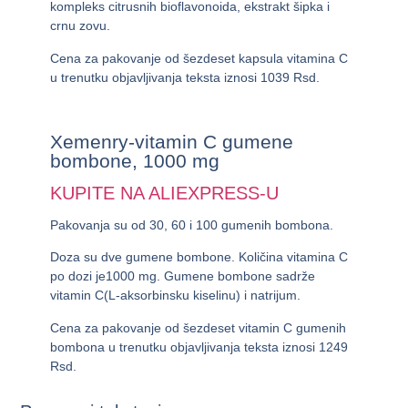
kompleks citrusnih bioflavonoida, ekstrakt šipka i
crnu zovu.
Cena za pakovanje od šezdeset kapsula vitamina C
u trenutku objavljivanja teksta iznosi
1039 Rsd.
Xemenry-vitamin C gumene
bombone, 1000 mg
KUPITE NA ALIEXPRESS-U
Pakovanja su od 30, 60 i 100 gumenih bombona.
Doza su dve gumene bombone. Količina vitamina C
po dozi je1000 mg. Gumene bombone sadrže
vitamin C(L-aksorbinsku kiselinu) i natrijum.
Cena za pakovanje od šezdeset vitamin C gumenih
bombona u trenutku objavljivanja teksta iznosi
1249
Rsd
.