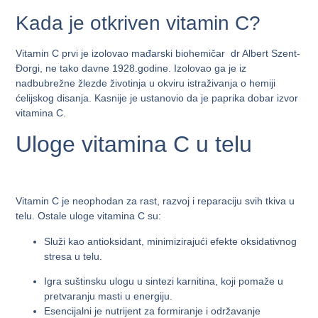
Kada je otkriven vitamin C?
Vitamin C prvi je izolovao mađarski biohemičar dr Albert Szent-
Đorgi, ne tako davne 1928.godine. Izolovao ga je iz
nadbubrežne žlezde životinja u okviru istraživanja o hemiji
ćelijskog disanja. Kasnije je ustanovio da je paprika dobar izvor
vitamina C.
Uloge vitamina C u telu
Vitamin C je neophodan za rast, razvoj i reparaciju svih tkiva u
telu. Ostale uloge vitamina C su:
Služi kao antioksidant, minimizirajući efekte oksidativnog
stresa u telu.
Igra suštinsku ulogu u sintezi karnitina, koji pomaže u
pretvaranju masti u energiju.
Esencijalni je nutrijent za formiranje i održavanje