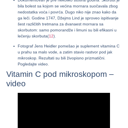
Dokumentovan je pre nekoliko stotina godina. Skorbut je
bila bolest sa kojom se većina mornara suočavala zbog
nedostatka voća i povrća. Dugo niko nije znao kako da
ga leči. Godine 1747, Džejms Lind je sproveo ispitivanje
šest različitih tretmana za dvanaest mornara sa
skorbutom: samo pomorandže i limuni su bili efikasni u
lečenju skorbuta(
12
).
Fotograf Jens Heidler pomešao je suplement vitamina C
u prahu sa malo vode, a zatim stavio rastvor pod jak
mikroskop. Rezultati su bili živopisno prizmatični.
Pogledajte video.
Vitamin C pod mikroskopom –
video