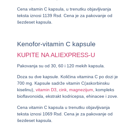
Cena vitamin C kapsula, u trenutku objavljivanja
teksta iznosi
1139 Rsd.
Cena je za pakovanje od
šezdeset kapsula.
Kenofor-vitamin C kapsule
KUPITE NA ALIEXPRESS-U
Pakovanja su od 30, 60 i 120 mekih kapsula.
Doza su dve kapsule. Količina vitamina C po dozi je
700 mg. Kapsule sadrže vitamin C(askorbinsku
kiselinu),
vitamin D3
,
cink
,
magnezijum
, kompleks
bioflavonoida, ekstrakt kodricepsa, ehinacee i zove.
Cena vitamin C kapsula u trenutku objavljivanja
teksta iznosi
1069 Rsd.
Cena je za pakovanje od
šezdeset kapsula.