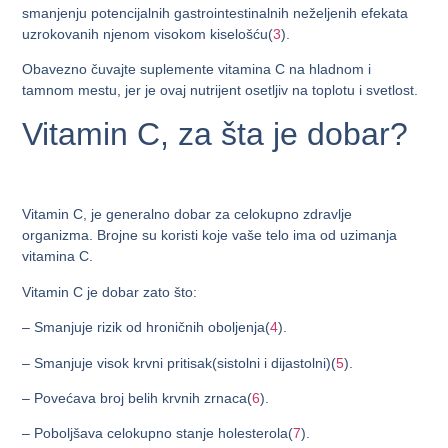
smanjenju potencijalnih gastrointestinalnih neželjenih efekata
uzrokovanih njenom visokom kiselošću(
3
).
Obavezno čuvajte suplemente vitamina C na hladnom i
tamnom mestu, jer je ovaj nutrijent osetljiv na toplotu i svetlost.
Vitamin C, za šta je dobar?
Vitamin C, je generalno dobar za celokupno zdravlje
organizma. Brojne su koristi koje vaše telo ima od uzimanja
vitamina C.
Vitamin C je dobar zato što:
– Smanjuje rizik od hroničnih oboljenja(
4
).
– Smanjuje visok krvni pritisak(sistolni i dijastolni)(
5
).
– Povećava broj belih krvnih zrnaca(
6
).
– Poboljšava celokupno stanje holesterola(
7
).