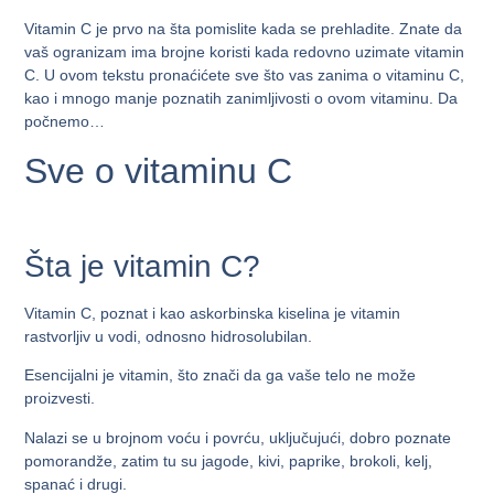
Vitamin C je prvo na šta pomislite kada se prehladite. Znate da
vaš ogranizam ima brojne koristi kada redovno uzimate vitamin
C. U ovom tekstu pronaćićete sve što vas zanima o vitaminu C,
kao i mnogo manje poznatih zanimljivosti o ovom vitaminu. Da
počnemo…
Sve o vitaminu C
Šta je vitamin C?
Vitamin C, poznat i kao askorbinska kiselina je vitamin
rastvorljiv u vodi, odnosno
hidrosolubilan
.
Esencijalni je vitamin, što znači da ga vaše telo
ne može
proizvesti
.
Nalazi se u brojnom voću i povrću, uključujući, dobro poznate
pomorandže, zatim tu su jagode, kivi, paprike, brokoli, kelj,
spanać i drugi.