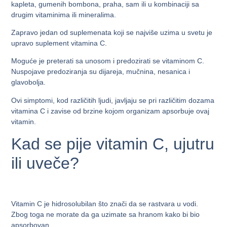
kapleta, gumenih bombona, praha, sam ili u kombinaciji sa
drugim vitaminima ili mineralima.
Zapravo jedan od suplemenata koji se najviše uzima u svetu je
upravo suplement vitamina C.
Moguće je preterati sa unosom i predozirati se vitaminom C.
Nuspojave predoziranja su dijareja, mučnina, nesanica i
glavobolja.
Ovi simptomi, kod različitih ljudi, javljaju se pri različitim dozama
vitamina C i zavise od brzine kojom organizam apsorbuje ovaj
vitamin.
Kad se pije vitamin C, ujutru
ili uveče?
Vitamin C je hidrosolubilan što znači da se rastvara u vodi.
Zbog toga ne morate da ga uzimate sa hranom kako bi bio
apsorbovan.