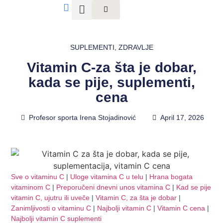
SUPLEMENTI
,
ZDRAVLJE
Vitamin C-za šta je dobar,
kada se pije, suplementi,
cena
Profesor sporta Irena Stojadinović
April 17, 2026
Sve o vitaminu C
|
Uloge vitamina C u telu
|
Hrana bogata
vitaminom C
|
Preporučeni dnevni unos vitamina C
|
Kad se pije
vitamin C, ujutru ili uveče
|
Vitamin C, za šta je dobar
|
Zanimljivosti o vitaminu C
|
Najbolji vitamin C
|
Vitamin C cena
|
Najbolji vitamin C suplementi