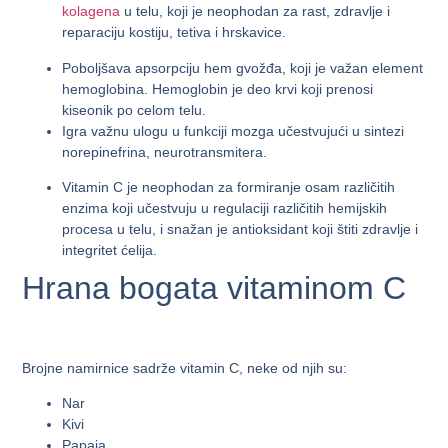
kolagena
u telu, koji je neophodan za rast, zdravlje i
reparaciju kostiju, tetiva i hrskavice.
Poboljšava apsorpciju hem gvožđa, koji je važan element
hemoglobina. Hemoglobin je deo krvi koji prenosi
kiseonik po celom telu.
Igra važnu ulogu u funkciji mozga učestvujući u sintezi
norepinefrina, neurotransmitera.
Vitamin C je neophodan za formiranje osam različitih
enzima koji učestvuju u regulaciji različitih hemijskih
procesa u telu, i snažan je antioksidant koji štiti zdravlje i
integritet ćelija.
Hrana bogata vitaminom C
Brojne namirnice sadrže vitamin C, neke od njih su:
Nar
Kivi
Papaja