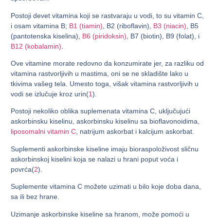
Postoji devet vitamina koji se rastvaraju u vodi, to su vitamin C,
i osam vitamina B;
B1 (tiamin)
, B2 (riboflavin),
B3 (niacin)
, B5
(pantotenska kiselina),
B6 (piridoksin)
, B7 (biotin), B9 (folat), i
B12 (kobalamin)
.
Ove vitamine morate redovno da konzumirate jer, za razliku od
vitamina rastvorljivih u mastima, oni se ne skladište lako u
tkivima vašeg tela. Umesto toga, višak vitamina rastvorljivih u
vodi se izlučuje kroz urin(
1
).
Postoji nekoliko oblika suplemenata vitamina C, uključujući
askorbinsku kiselinu, askorbinsku kiselinu sa bioflavonoidima,
liposomalni vitamin C
, natrijum askorbat i kalcijum askorbat.
Suplementi askorbinske kiseline imaju bioraspoloživost sličnu
askorbinskoj kiselini koja se nalazi u hrani poput voća i
povrća(
2
).
Suplemente vitamina C možete uzimati u bilo koje doba dana,
sa ili bez hrane.
Uzimanje askorbinske kiseline sa hranom, može pomoći u