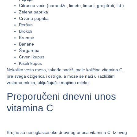
Citrusno voće (narandže, limete, limuni, grejpfruti, itd.)
Zelena paprika
Crvena paprika
Peršun
Brokoli
Krompir
Banane
Šargarepa
Crveni kupus
Kiseli kupus
Nekoliko vrsta mesa, takođe sadrži male količine vitamina C,
pre svega džigerica i ostrige, a može se naći u različitim
vrstama mleka, uključujući i majčino mleko.
Preporučeni dnevni unos
vitamina C
Brojne su nesuglasice oko dnevnog unosa vitamina C. Iz ovog