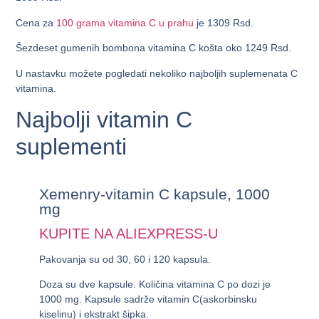
Cena za
100 grama vitamina C u prahu
je 1309 Rsd.
Šezdeset gumenih bombona vitamina C košta oko 1249 Rsd.
U nastavku možete pogledati nekoliko najboljih suplemenata C
vitamina.
Najbolji vitamin C
suplementi
Xemenry-vitamin C kapsule, 1000
mg
KUPITE NA ALIEXPRESS-U
Pakovanja su od 30, 60 i 120 kapsula.
Doza su dve kapsule. Količina vitamina C po dozi je
1000 mg. Kapsule sadrže vitamin C(askorbinsku
kiselinu) i ekstrakt šipka.