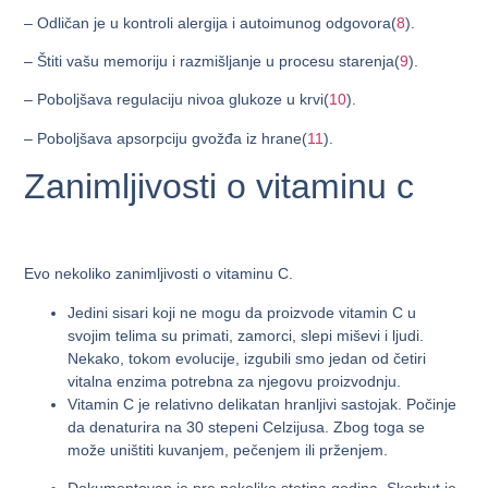
– Odličan je u kontroli alergija i autoimunog odgovora(
8
).
– Štiti vašu memoriju i razmišljanje u procesu starenja(
9
).
– Poboljšava regulaciju nivoa glukoze u krvi(
10
).
– Poboljšava apsorpciju gvožđa iz hrane(
11
).
Zanimljivosti o vitaminu c
Evo nekoliko zanimljivosti o vitaminu C.
Jedini sisari koji ne mogu da proizvode vitamin C u
svojim telima su primati, zamorci, slepi miševi i ljudi.
Nekako, tokom evolucije, izgubili smo jedan od četiri
vitalna enzima potrebna za njegovu proizvodnju.
Vitamin C je relativno delikatan hranljivi sastojak. Počinje
da denaturira na 30 stepeni Celzijusa. Zbog toga se
može uništiti kuvanjem, pečenjem ili prženjem.