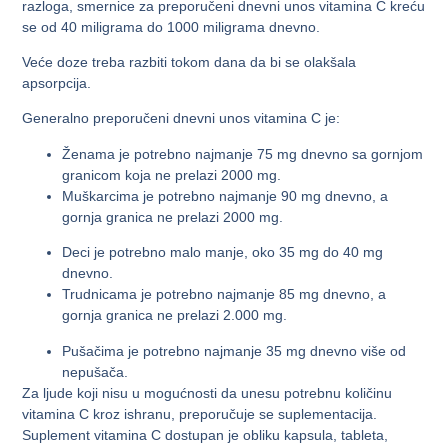
razloga, smernice za preporučeni dnevni unos vitamina C kreću
se od 40 miligrama do 1000 miligrama dnevno.
Veće doze treba razbiti tokom dana da bi se olakšala
apsorpcija.
Generalno preporučeni dnevni unos vitamina C je:
Ženama je potrebno najmanje 75 mg dnevno sa gornjom
granicom koja ne prelazi 2000 mg.
Muškarcima je potrebno najmanje 90 mg dnevno, a
gornja granica ne prelazi 2000 mg.
Deci je potrebno malo manje, oko 35 mg do 40 mg
dnevno.
Trudnicama je potrebno najmanje 85 mg dnevno, a
gornja granica ne prelazi 2.000 mg.
Pušačima je potrebno najmanje 35 mg dnevno više od
nepušača.
Za ljude koji nisu u mogućnosti da unesu potrebnu količinu
vitamina C kroz ishranu, preporučuje se suplementacija.
Suplement vitamina C dostupan je obliku kapsula, tableta,