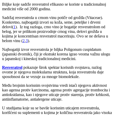
Biljke koje sadrže resveratrol efikasno se koriste u tradicionalnoj
medicini više od 2000 godina.
Sadržaj resveratrola u crnom vinu potiče od grožđa (Vitaceae).
Konkretno, najbogatiji izvori su koža, seme, peteljke i drveni
delovi(
1
). Iz tog razloga, crno vino je bogatije resveratrolom od
belog, jer se prilikom proizvodnje crnog vina, delovi grožđa u
kojima je koncentrisan resveratrol maceriraju. Ovo se ne dešava u
belom vinu (
2
,
3
).
Najbogatiji izvor resveratrola je biljka Poligonum cuspidatum
(japanski dvornik), čiji je ekstrakt korena igrao veoma važnu ulogu
u japanskoj i kineskoj tradicionalnoj medicini.
Resveratrol
pokazuje širok spektar korisnih svojstava, razlog
ovome je njegova molekularna struktura, koja resveratrolu daje
sposobnost da se vezuje za mnoge biomolekule.
Među brojnim korisnim svojstvima vredi istaći njegovu aktivnost
kao agensa protiv karcinoma, agensa protiv agregacije trombocita i
antioksidansa, kao i njegove uticaje protiv starenja, protiv krhkosti,
antiinflamatorne, antialergene uticaje.
U studijama koje su se bavile korisnim uticajem resveratrola,
korišćeni su suplementi u kojima je količina resveratrola jako visoka