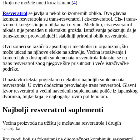
i koju ne možete uneti kroz ishranu(
4
).
Resve
ratrol
se javlja u nekoliko izomernih oblika. Dva glavna
izomera resveratrola su trans-resveratrol i cis-resveratrol. Cis- i trans-
izomeri koegzistiraju u biljkama i u vinu. Međutim, cis-resveratrol
nikada nije pronađen u ekstraktu grožđa. Istraživanja pokazuju da je
trans-izomer preovlađujući i stabilniji prirodni oblik resveratrola.
Ovi izomeri se različito apsorbuju i metabolišu u organizmu, što
može uticati na njihove efekte na zdravlje. Većina istraživanja i
komercijalno dostupnih suplemenata resveratrola fokusira se na
trans-resveratrol zbog njegove šire prisutnosti i veće istraživačke
podrške.
U nastavku teksta pogledajmo nekoliko najboljih suplemenata
resveratrola. U ovim dodacima preovlađuje trans resveratrol. Glavni
izvor resveratrol u većini navedenih suplemenata potiče iz japanskog
dvornika, biljke koja je najbogatija ovim polifenolom.
Najbolji resveratrol suplementi
Većina proizvoda na tržištu je mešavina resveratrola i drugih
sastojaka.
Proizvodi koji su fokusirani na dugovečnost kombinuju resveratrol