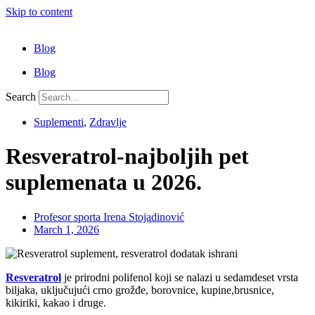
Skip to content
Blog
Blog
Search
Suplementi
,
Zdravlje
Resveratrol-najboljih pet
suplemenata u 2026.
Profesor sporta Irena Stojadinović
March 1, 2026
Resveratrol
je prirodni polifenol koji se nalazi u sedamdeset vrsta
biljaka, uključujući crno grožđe, borovnice, kupine,brusnice,
kikiriki, kakao i druge.