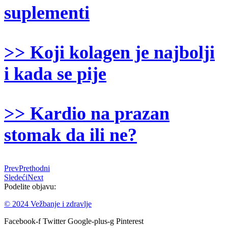
suplementi
>> Koji kolagen je najbolji
i kada se pije
>> Kardio na prazan
stomak da ili ne?
Prev
Prethodni
Sledeći
Next
Podelite objavu:
© 2024 Vežbanje i zdravlje
Facebook-f
Twitter
Google-plus-g
Pinterest