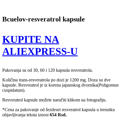
Bcuelov-resveratrol kapsule
KUPITE NA
ALIEXPRESS-U
Pakovanja su od 30, 60 i 120 kapsula resveratrola.
Količina trans-resveratrola po dozi je 1200 mg. Doza su dve
kapsule. Resveratrol je iz korena japanskog dvornika(Poligomun
cuspidatum).
Resveratrol kapsule možete naručiti klikom na fotografiju.
*Cena za pakovanje od šezdeset resveratrol kapsula u trenutku
objavljivanja teksta iznosi
654 Rsd.