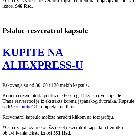
*Cena za šezdeset resveratrol kapsula u trenutku objavljivanja teksta
iznosi
946 Rsd.
Pslalae-resveratrol kapsule
KUPITE NA
ALIEXPRESS-U
Pakovanja su od 30, 60 i 120 mekih kapsula.
Količina resveratrola po dozi je 605 mg. Doza su dve kapsule.
Trans-resveratrol je iz ekstrakta korena japanskog dvornika. Kapsule
sadrže
vitamin C
i kompleks polifenola.
Resveratrol kapsule možete naručiti klikom na fotografiju.
*Cena za pakovanje od šezdeset resveratrol kapsula u trenutku
objavljivanja teksta iznosi
551 Rsd.