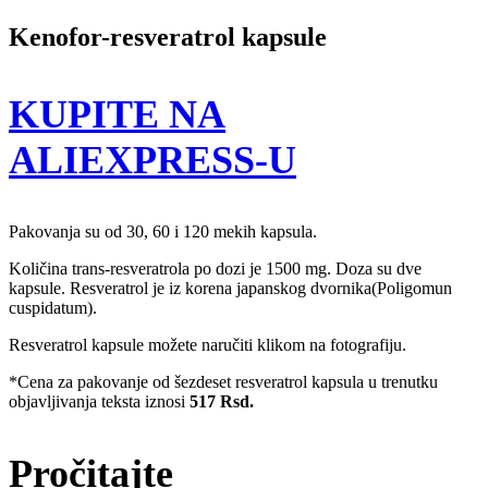
Kenofor-resveratrol kapsule
KUPITE NA
ALIEXPRESS-U
Pakovanja su od 30, 60 i 120 mekih kapsula.
Količina trans-resveratrola po dozi je 1500 mg. Doza su dve
kapsule. Resveratrol je iz korena japanskog dvornika(Poligomun
cuspidatum).
Resveratrol kapsule možete naručiti klikom na fotografiju.
*Cena za pakovanje od šezdeset resveratrol kapsula u trenutku
objavljivanja teksta iznosi
517 Rsd.
Pročitajte