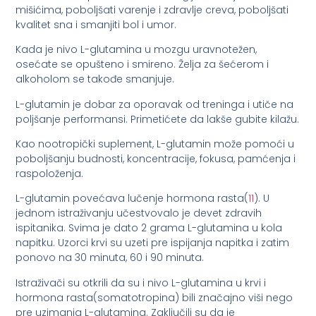
mišićima, poboljšati varenje i zdravlje creva, poboljšati
kvalitet sna i smanjiti bol i umor.
Kada je nivo L-glutamina u mozgu uravnotežen,
osećate se opušteno i smireno. Želja za šećerom i
alkoholom se takođe smanjuje.
L-glutamin je dobar za oporavak od treninga i utiče na
poljšanje performansi. Primetićete da lakše gubite kilažu.
Kao nootropički suplement, L-glutamin može pomoći u
poboljšanju budnosti, koncentracije, fokusa, pamćenja i
raspoloženja.
L-glutamin povećava lučenje hormona rasta(
11
). U
jednom istraživanju učestvovalo je devet zdravih
ispitanika. Svima je dato 2 grama L-glutamina u kola
napitku. Uzorci krvi su uzeti pre ispijanja napitka i zatim
ponovo na 30 minuta, 60 i 90 minuta.
Istraživači su otkrili da su i nivo L-glutamina u krvi i
hormona rasta(somatotropina) bili značajno viši nego
pre uzimanja L-glutamina. Zaključili su da je