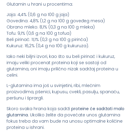
Glutamin u hrani u procentima:
Jaja: 4,4% (0,6 g na 100 g jaja)
Govedina: 4,8% (1,2 g na 100 g goveđeg mesa)
Obrano mleko: 8,1% (0,3 g na 100 g mleka)
Tofu: 9,1% (0,6 g na 100 g tofua)
Beli pirinač: 11,1% (0,3 g na 100 g pirinča)
Kukuruz: 16,2% (0,4 g na 100 g kukuruza).
Iako neki biljni izvori, kao što su beli pirinač i kukuruz,
imaju veliki procenat proteina koji se sastoji od
glutamina, oni imaju prilično nizak sadržaj proteina u
celini.
L-glutamina ima još u svinjetini, ribi, mlečnim
proizvodima, pšenici, kupusu, cvekli, pasulju, spanaću,
peršunu i šprargli.
Skoro svaka hrana koja sadrži
proteine će sadržati malo
glutamina.
Ukoliko želite da povećate unos glutamina
fokus treba da vam bude na unosu optimalne količine
proteina u ishrani.