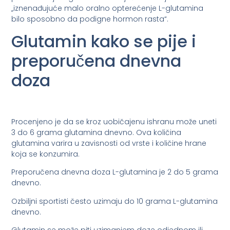
„iznenađujuće malo oralno opterećenje L-glutamina
bilo sposobno da podigne hormon rasta“.
Glutamin kako se pije i
preporučena dnevna
doza
Procenjeno je da se kroz uobičajenu ishranu može uneti
3 do 6 grama glutamina dnevno. Ova količina
glutamina varira u zavisnosti od vrste i količine hrane
koja se konzumira.
Preporučena dnevna doza L-glutamina je 2 do 5 grama
dnevno.
Ozbiljni sportisti često uzimaju do 10 grama L-glutamina
dnevno.