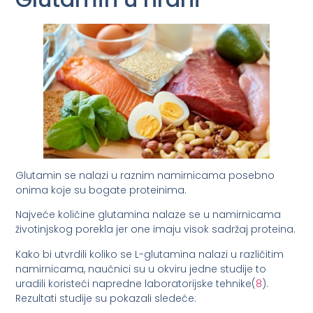
Glutamin se nalazi u raznim namirnicama posebno
onima koje su bogate proteinima.
Najveće količine glutamina nalaze se u namirnicama
životinjskog porekla jer one imaju visok sadržaj proteina.
Kako bi utvrdili koliko se L-glutamina nalazi u različitim
namirnicama, naučnici su u okviru jedne studije to
uradili koristeći napredne laboratorijske tehnike(
8
).
Rezultati studije su pokazali sledeće: