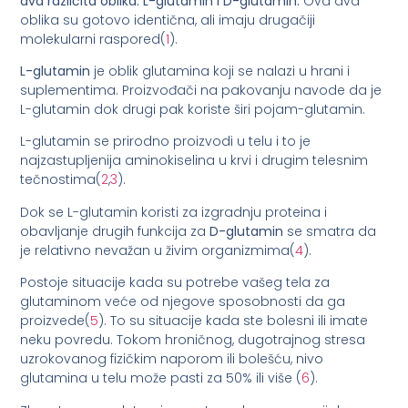
dva različita oblika: L-glutamin i D-glutamin.
Ova dva
oblika su gotovo identična, ali imaju drugačiji
molekularni raspored(
1
).
L-glutamin
je oblik glutamina koji se nalazi u hrani i
suplementima. Proizvođači na pakovanju navode da je
L-glutamin dok drugi pak koriste širi pojam-glutamin.
L-glutamin se prirodno proizvodi u telu i to je
najzastupljenija aminokiselina u krvi i drugim telesnim
tečnostima(
2
,
3
).
Dok se L-glutamin koristi za izgradnju proteina i
obavljanje drugih funkcija za
D-glutamin
se smatra da
je relativno nevažan u živim organizmima(
4
).
Postoje situacije kada su potrebe vašeg tela za
glutaminom veće od njegove sposobnosti da ga
proizvede(
5
). To su situacije kada ste bolesni ili imate
neku povredu. Tokom hroničnog, dugotrajnog stresa
uzrokovanog fizičkim naporom ili bolešću, nivo
glutamina u telu može pasti za 50% ili više (
6
).