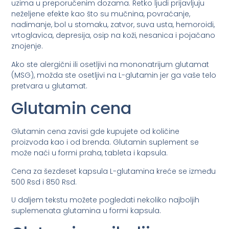
uzima u preporučenim dozama. Retko ljudi prijavljuju
neželjene efekte kao što su mučnina, povraćanje,
nadimanje, bol u stomaku, zatvor, suva usta, hemoroidi,
vrtoglavica, depresija, osip na koži, nesanica i pojačano
znojenje.
Ako ste alergični ili osetljivi na mononatrijum glutamat
(MSG), možda ste osetljivi na L-glutamin jer ga vaše telo
pretvara u glutamat.
Glutamin cena
Glutamin cena zavisi gde kupujete od količine
proizvoda kao i od brenda. Glutamin suplement se
može naći u formi praha, tableta i kapsula.
Cena za šezdeset kapsula L-glutamina kreće se između
500 Rsd i 850 Rsd.
U daljem tekstu možete pogledati nekoliko najboljih
suplemenata glutamina u formi kapsula.