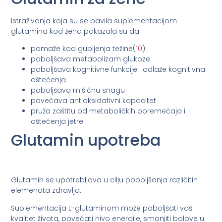
Istraživanja koja su se bavila suplementacijom
glutamina kod žena pokazala su da:
pomaže kod gubljenja težine(
10
).
poboljšava metabolizam glukoze
poboljšava kognitivne funkcije i odlaže kognitivna
oštećenja
poboljšava mišićnu snagu
povećava antioksidativni kapacitet
pruža zaštitu od metaboličkih poremećaja i
oštećenja jetre.
Glutamin upotreba
Glutamin se upotrebljava u cilju poboljšanja različitih
elemenata zdravlja.
Suplementacija L-glutaminom može poboljšati vaš
kvalitet života, povećati nivo energije, smanjiti bolove u