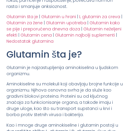
fokus, pamćenje i raspoloženje, povećava hormon
rasta i smanjuje anksioznost.
Glutamin šta je
|
Glutamin u hrani
|
L glutamin za creva
|
Glutamin za žene
|
Glutamin upotreba
|
Glutamin kako
se pije i preporučena dnevna doza
|
Glutamin neželjeni
efekti
|
Glutamin cena
|
Glutamin najbolji suplementi
|
Nedostatak glutamina
Glutamin šta je?
Glutamin je najzastupljenija aminokiselina u ljudskom
organizmu.
Aminokiseline su molekuli koji obavljaju brojne funkcije u
organizmu. Njihova osnovna svrha je da služe kao
gradivni blokovi proteina. Proteini su od ključnog
značaja za funkcionisanje organa, a takođe imaju i
druge uloge, kao što su transport supstanci u krvi i
borba protiv štetnih virusa i bakterija.
Kao i mnoge druge aminokiseline i glutamin postoji u