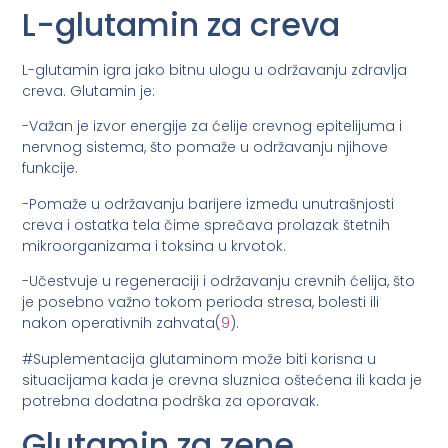
L-glutamin za creva
L-glutamin igra jako bitnu ulogu u održavanju zdravlja
creva. Glutamin je:
-Važan je izvor energije za ćelije crevnog epitelijuma i
nervnog sistema, što pomaže u održavanju njihove
funkcije.
-Pomaže u održavanju barijere između unutrašnjosti
creva i ostatka tela čime sprečava prolazak štetnih
mikroorganizama i toksina u krvotok.
-Učestvuje u regeneraciji i održavanju crevnih ćelija, što
je posebno važno tokom perioda stresa, bolesti ili
nakon operativnih zahvata(
9
).
#Suplementacija glutaminom može biti korisna u
situacijama kada je crevna sluznica oštećena ili kada je
potrebna dodatna podrška za oporavak.
Glutamin za zene