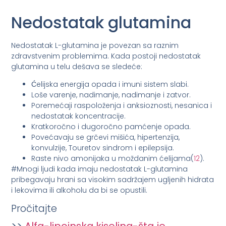
Nedostatak glutamina
Nedostatak L-glutamina je povezan sa raznim
zdravstvenim problemima. Kada postoji nedostatak
glutamina u telu dešava se sledeće:
Ćelijska energija opada i imuni sistem slabi.
Loše varenje, nadimanje, nadimanje i zatvor.
Poremećaji raspoloženja i anksioznosti, nesanica i
nedostatak koncentracije.
Kratkoročno i dugoročno pamćenje opada.
Povećavaju se grčevi mišića, hipertenzija,
konvulzije, Touretov sindrom i epilepsija.
Raste nivo amonijaka u moždanim ćelijama(
12
).
#Mnogi ljudi kada imaju nedostatak L-glutamina
pribegavaju hrani sa visokim sadržajem ugljenih hidrata
i lekovima ili alkoholu da bi se opustili.
Pročitajte