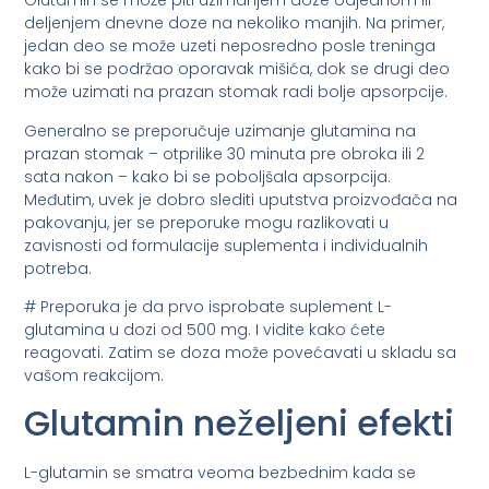
Glutamin se može piti uzimanjem doze odjednom ili
deljenjem dnevne doze na nekoliko manjih. Na primer,
jedan deo se može uzeti neposredno posle treninga
kako bi se podržao oporavak mišića, dok se drugi deo
može uzimati na prazan stomak radi bolje apsorpcije.
Generalno se preporučuje uzimanje glutamina na
prazan stomak – otprilike 30 minuta pre obroka ili 2
sata nakon – kako bi se poboljšala apsorpcija.
Međutim, uvek je dobro slediti uputstva proizvođača na
pakovanju, jer se preporuke mogu razlikovati u
zavisnosti od formulacije suplementa i individualnih
potreba.
# Preporuka je da prvo isprobate suplement L-
glutamina u dozi od 500 mg. I vidite kako ćete
reagovati. Zatim se doza može povećavati u skladu sa
vašom reakcijom.
Glutamin neželjeni efekti
L-glutamin se smatra veoma bezbednim kada se