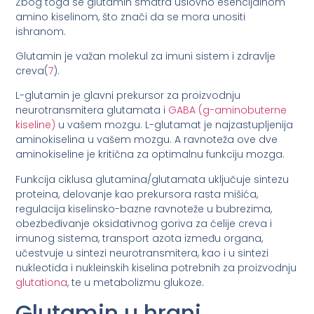
Zbog toga se glutamin smatra uslovno esencijalnom
amino kiselinom, što znači da se mora unositi
ishranom.
Glutamin je važan molekul za imuni sistem i zdravlje
creva(
7
).
L-glutamin je glavni prekursor za proizvodnju
neurotransmitera glutamata i
GABA (g-aminobuterne
kiseline)
u vašem mozgu. L-glutamat je najzastupljenija
aminokiselina u vašem mozgu. A ravnoteža ove dve
aminokiseline je kritična za optimalnu funkciju mozga.
Funkcija ciklusa glutamina/glutamata uključuje sintezu
proteina, delovanje kao prekursora rasta mišića,
regulacija kiselinsko-bazne ravnoteže u bubrezima,
obezbeđivanje oksidativnog goriva za ćelije creva i
imunog sistema, transport azota između organa,
učestvuje u sintezi neurotransmitera, kao i u sintezi
nukleotida i nukleinskih kiselina potrebnih za proizvodnju
glutationa
, te u metabolizmu glukoze.
Glutamin u hrani