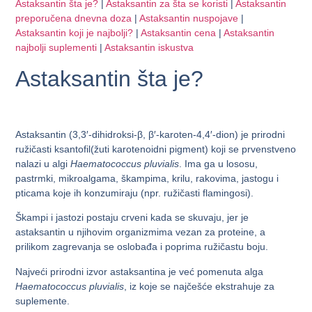
Astaksantin šta je?
|
Astaksantin za šta se koristi
|
Astaksantin
preporučena dnevna doza
|
Astaksantin nuspojave
|
Astaksantin koji je najbolji?
|
Astaksantin cena
|
Astaksantin
najbolji suplementi
|
Astaksantin iskustva
Astaksantin šta je?
Astaksantin (3,3′-dihidroksi-β, β′-karoten-4,4′-dion) je prirodni
ružičasti ksantofil(žuti karotenoidni pigment) koji se prvenstveno
nalazi u algi
Haematococcus pluvialis
. Ima ga u lososu,
pastrmki, mikroalgama, škampima, krilu, rakovima, jastogu i
pticama koje ih konzumiraju (npr. ružičasti flamingosi).
Škampi i jastozi postaju crveni kada se skuvaju, jer je
astaksantin u njihovim organizmima vezan za proteine, a
prilikom zagrevanja se oslobađa i poprima ružičastu boju.
Najveći prirodni izvor astaksantina je već pomenuta alga
Haematococcus pluvialis
, iz koje se najčešće ekstrahuje za
suplemente.