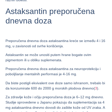
raznih bolesti.
Astaksantin preporučena
dnevna doza
Preporučena dnevna doza astaksantina kreće se između 4 i 16
mg, u zavisnosti od svrhe korišćenja.
Astaksantin se može unositi putem hrane bogate ovim
pigmentom ili u obliku suplemenata.
Preporučena dnevna doza astaksantina za neuroprotekciju i
poboljšanje mentalnih performasi je 4-16 mg.
Da biste postigli ekvivalent ove doze samo ishranom, trebalo bi
da konzumirate 600 do 2000 g morskih plodova dnevno(
3
).
Za zdravlje kože i očiju preporučena doza je 6–12 mg dnevno.
Studije sprovedene u Japanu pokazuju da suplementacija sa 4
mg astaksantina dnevno dovodi do zaštite kože od UV zraka. A