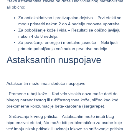
Efekti astaksantina zavise od doze i individualnog metabolizma,
ali obično:
Za antioksidativno i protivupalno dejstvo – Prvi efekti se
mogu primetiti nakon 2 do 4 nedelje redovne upotrebe.
Za poboljšanje kože i vida – Rezultati se obično javljaju
nakon 4 do 8 nedelja.
Za povećanje energije i mentalne jasnoće – Neki ljudi
primete poboljšanja već nakon prve dve nedelje.
Astaksantin nuspojave
Astaksantin može imati sledeće nuspojave:
–
Promene u boji kože
– Kod vrlo visokih doza može doći do
blagog narandžastog ili ružičastog tona kože, slično kao kod
prekomerne konzumacije beta-karotena (šargarepe).
–
Snižavanje krvnog pritiska
– Astaksantin može imati blag
hipotenzivni efekat, što može biti problematično za osobe koje
već imaju nizak pritisak ili uzimaju lekove za snižavanje pritiska.