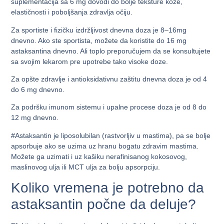
suplementacija sa 6 mg dovodi do bolje teksture kože,
elastičnosti i poboljšanja zdravlja očiju.
Za sportiste i fizičku izdržljivost dnevna doza je 8–16mg
dnevno. Ako ste sportista, možete da koristite do 16 mg
astaksantina dnevno. Ali toplo preporučujem da se konsultujete
sa svojim lekarom pre upotrebe tako visoke doze.
Za opšte zdravlje i antioksidativnu zaštitu dnevna doza je od 4
do 6 mg dnevno.
Za podršku imunom sistemu i upalne procese doza je od 8 do
12 mg dnevno.
#Astaksantin je liposolubilan (rastvorljiv u mastima), pa se bolje
apsorbuje ako se uzima uz hranu bogatu zdravim mastima.
Možete ga uzimati i uz kašiku nerafinisanog kokosovog,
maslinovog ulja ili MCT ulja za bolju apsorpciju.
Koliko vremena je potrebno da
astaksantin počne da deluje?