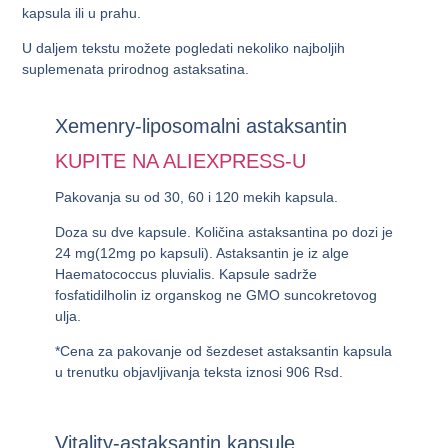
kapsula ili u prahu.
U daljem tekstu možete pogledati nekoliko najboljih
suplemenata prirodnog astaksatina.
Xemenry-liposomalni astaksantin
KUPITE NA ALIEXPRESS-U
Pakovanja su od 30, 60 i 120 mekih kapsula.
Doza su dve kapsule. Količina astaksantina po dozi je
24 mg(12mg po kapsuli). Astaksantin je iz alge
Haematococcus pluvialis. Kapsule sadrže
fosfatidilholin iz organskog ne GMO suncokretovog
ulja.
*Cena za pakovanje od šezdeset astaksantin kapsula
u trenutku objavljivanja teksta iznosi 906 Rsd.
Vitality-astaksantin kapsule