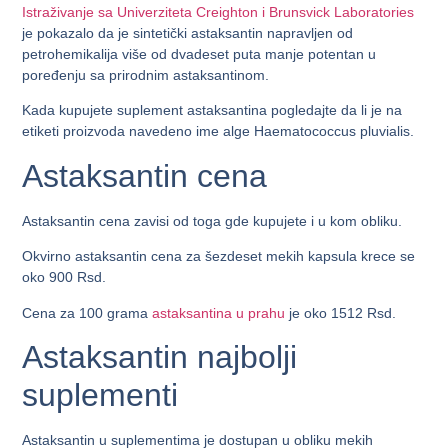
Istraživanje sa Univerziteta Creighton i Brunsvick Laboratories
je pokazalo da je sintetički astaksantin napravljen od
petrohemikalija više od dvadeset puta manje potentan u
poređenju sa prirodnim astaksantinom.
Kada kupujete suplement astaksantina pogledajte da li je na
etiketi proizvoda navedeno ime alge Haematococcus pluvialis.
Astaksantin cena
Astaksantin cena zavisi od toga gde kupujete i u kom obliku.
Okvirno astaksantin cena za šezdeset mekih kapsula krece se
oko 900 Rsd.
Cena za 100 grama
astaksantina u prahu
je oko 1512 Rsd.
Astaksantin najbolji
suplementi
Astaksantin u suplementima je dostupan u obliku mekih