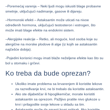
–
Poremećaj varenja
– Neki ljudi mogu iskusiti blage probavne
smetnje, uključujući nadimanje, gasove ili dijareju.
–
Hormonski efekti
– Astaksantin može uticati na nivoe
određenih hormona, uključujući testosteron i estrogen, što
može imati blage efekte na endokrini sistem.
–
Alergijske reakcije
– Retko, ali moguće, kod osoba koje su
alergične na morske plodove ili alge (iz kojih se astaksantin
najčešće dobija).
-Pojedini korisnici mogu imati blaže neželjene efekte kao što su
bol u stomaku i grčevi.
Ko treba da bude oprezan?
Ukoliko imate problema sa krvarenjem ili koristite lekove
za razređivanje krvi, ne bi trebalo da koristite astaksantin.
Ako ste dijabetičar ili hipoglikemičar, morate koristiti
astaksantin sa oprezom. Pažljivo pratite nivo glukoze u
krvi i prilagodite svoje lekove u skladu sa tim.
Astaksantin može da smanji krvni pritisak. Ako koristite