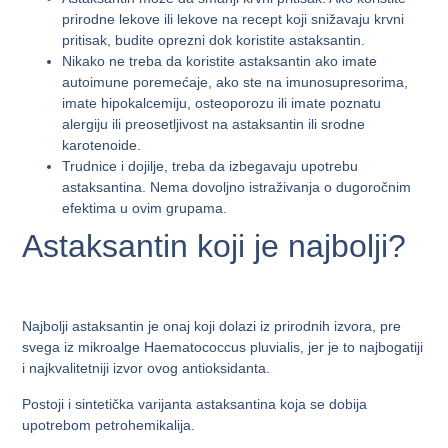
prirodne lekove ili lekove na recept koji snižavaju krvni
pritisak, budite oprezni dok koristite astaksantin.
Nikako ne treba da koristite astaksantin ako imate
autoimune poremećaje, ako ste na imunosupresorima,
imate hipokalcemiju, osteoporozu ili imate poznatu
alergiju ili preosetljivost na astaksantin ili srodne
karotenoide.
Trudnice i dojilje, treba da izbegavaju upotrebu
astaksantina. Nema dovoljno istraživanja o dugoročnim
efektima u ovim grupama.
Astaksantin koji je najbolji?
Najbolji astaksantin je onaj koji dolazi iz prirodnih izvora, pre
svega iz mikroalge Haematococcus pluvialis, jer je to najbogatiji
i najkvalitetniji izvor ovog antioksidanta.
Postoji i sintetička varijanta astaksantina koja se dobija
upotrebom petrohemikalija.