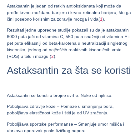
Astaksantin je jedan od retkih antioksidanata koji može da
pređe krvno-moždanu barijeru i krvno-retinalnu barijeru, što ga
čini posebno korisnim za zdravlje mozga i vida(
1
).
Rezultati jedne uporedne studije pokazali su da je astaksantin
6000 puta jači od vitamina C, 550 puta snažniji od vitamina E i
pet puta efikasniji od beta-karotena u neutralizaciji singletnog
kiseonika, jednog od najčešćih reaktivnih kiseoničnih vrsta
(ROS) u telu i mozgu (
2
).
Astaksantin za šta se koristi
Astaksantin se koristi u brojne svrhe. Neke od njih su:
Poboljšava zdravlje kože
– Pomaže u smanjenju bora,
poboljšava elastičnost kože i štiti je od UV zračenja.
Poboljšava sportske performanse
– Smanjuje umor mišića i
ubrzava oporavak posle fizičkog napora