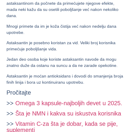
astaksantinom da počnete da primećujete njegove efekte,
mada neki kažu da su osetili poboljšanje već nakon nekoliko
dana.
Mnogi primete da im je koža čistija već nakon nedelju dana
upotrebe.
Astaksantin je posebno koristan za vid. Veliki broj korisnika
primećuje poboljšanje vida.
Jedan deo osoba koje koriste astaksantin navode da mogu
znatno duže da ostanu na suncu a da ne zarade opekotine.
Astaksantin je moćan antioksidans i dovodi do smanjenja broja
finih linija i bora uz kontinuiranu upotrebu.
Pročitajte
>>
Omega 3 kapsule-najboljih devet u 2025.
>>
Šta je NMN i kakva su iskustva korisnika
>>
Vitamin C-za šta je dobar, kada se pije,
suplementi