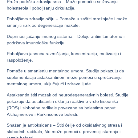
Pruža podršku zdravlju srca
– Može pomoći u snižavanju
holesterola i poboljšanju cirkulacije.
Poboljšava
zdravlje očiju
– Pomaže u zaštiti mrežnjače i može
smanjiti rizik od degeneracije makule.
Doprinosi jačanju imunog sistema
– Deluje antiinflamatorno i
podržava imunološku funkciju.
Poboljšava jasnoću razmišljanja, koncentraciju, motivaciju i
raspoloženje.
Pomaže u smanjenju mentalnog umora.
Studije pokazuju da
suplementacija astaksantinom može pomoći u sprečavanju
mentalnog umora, uključujući i zdrave ljude.
Astaksantin štiti mozak od neurodegenerativnih bolesti.
Studije
pokazuju da astaksantin uklanja reaktivne vrste kiseonika
(ROS) i slobodne radikale povezane sa bolestima poput
Alchajmerove i Parkinsonove bolesti.
Snažan je antioksidans
– Štiti ćelije od oksidativnog stresa i
slobodnih radikala, što može pomoći u prevenciji starenja i