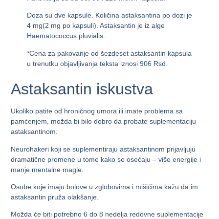
Doza su dve kapsule. Količina astaksantina po dozi je
4 mg(2 mg po kapsuli). Astaksantin je iz alge
Haematococcus pluvialis.
*Cena za pakovanje od šezdeset astaksantin kapsula
u trenutku objavljivanja teksta iznosi 906 Rsd.
Astaksantin iskustva
Ukoliko patite od hroničnog umora ili imate problema sa
pamćenjem, možda bi bilo dobro da probate suplementaciju
astaksantinom.
Neurohakeri koji se suplementiraju astaksantinom prijavljuju
dramatične promene u tome kako se osećaju – više energije i
manje mentalne magle.
Osobe koje imaju bolove u zglobovima i mišićima kažu da im
astaksantin pruža olakšanje.
Možda će biti potrebno 6 do 8 nedelja redovne suplementacije