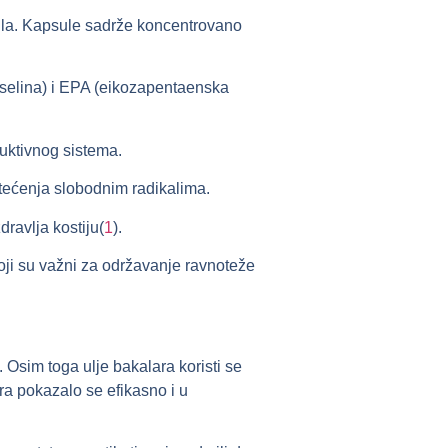
psula. Kapsule sadrže koncentrovano
elina) i EPA (eikozapentaenska
duktivnog sistema.
oštećenja slobodnim radikalima.
dravlja kostiju(
1
).
oji su važni za održavanje ravnoteže
.
 Osim toga ulje bakalara koristi se
ra pokazalo se efikasno i u