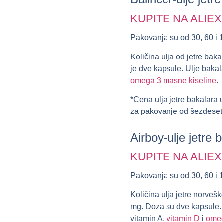
KUPITE NA ALIE
Pakovanja su od 30, 60 i 
Količina ulja od jetre ba
je dve kapsule. Ulje bakal
omega 3 masne kiseline
.
*Cena ulja jetre bakalara u
za pakovanje od šezdeset
Airboy-ulje jetre 
KUPITE NA ALIE
Pakovanja su od 30, 60 i 
Količina ulja jetre norveš
mg. Doza su dve kapsule. 
vitamin A,
vitamin D
i
omeg