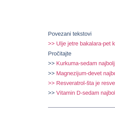
Povezani tekstovi
>>
Ulje jetre bakalara-pet k
Pročitajte
>>
Kurkuma-sedam najbolj
>>
Magnezijum-devet najbo
>> Resveratrol-šta je resver
>>
Vitamin D-sedam najbol