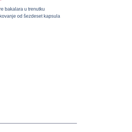
re bakalara u trenutku
pakovanje od šezdeset kapsula