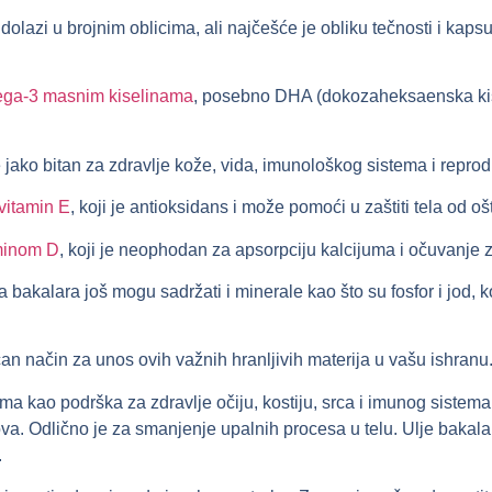
 dolazi u brojnim oblicima, ali najčešće je obliku tečnosti i ka
ga-3 masnim kiselinama
, posebno DHA (dokozaheksaenska kis
je jako bitan za zdravlje kože, vida, imunološkog sistema i repro
vitamin E
, koji je antioksidans i može pomoći u zaštiti tela od 
minom D
, koji je neophodan za apsorpciju kalcijuma i očuvanje z
bakalara još mogu sadržati i minerale kao što su fosfor i jod, k
čan način za unos ovih važnih hranljivih materija u vašu ishranu
 kao podrška za zdravlje očiju, kostiju, srca i imunog sistema.
ova. Odlično je za smanjenje upalnih procesa u telu. Ulje bakala
.