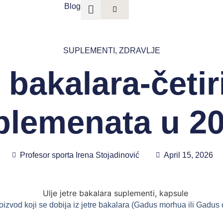
Blog
SUPLEMENTI
,
ZDRAVLJE
e bakalara-četir
plemenata u 20
Profesor sporta Irena Stojadinović
April 15, 2026
oizvod koji se dobija iz jetre bakalara (Gadus morhua ili Gadus 