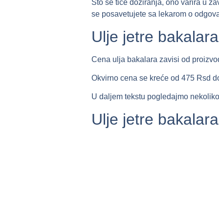
Što se tiče doziranja, ono varira u za
se posavetujete sa lekarom o odgova
Ulje jetre bakalar
Cena ulja bakalara zavisi od proizvo
Okvirno cena se kreće od
475 Rsd d
U daljem tekstu pogledajmo nekoliko
Ulje jetre bakalar