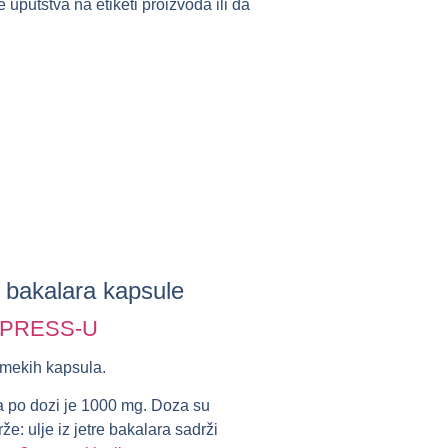
 uputstva na etiketi proizvoda ili da
e bakalara
kapsule
XPRESS-U
 mekih kapsula.
ra po dozi je 1000 mg. Doza su
e: ulje iz jetre bakalara sadrži