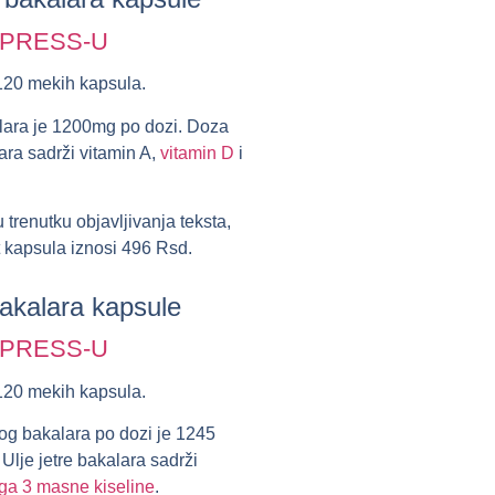
XPRESS-U
120 mekih kapsula.
kalara je 1200mg po dozi. Doza
ara sadrži vitamin A,
vitamin D
i
 trenutku objavljivanja teksta,
 kapsula iznosi
496 Rsd
.
bakalara kapsule
XPRESS-U
120 mekih kapsula.
kog bakalara po dozi je 1245
Ulje jetre bakalara sadrži
a 3 masne kiseline
.