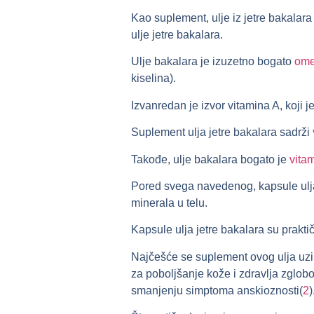
Kao suplement, ulje iz jetre bakalara
ulje jetre bakalara.
Ulje bakalara je izuzetno bogato
ome
kiselina).
Izvanredan je izvor vitamina A, koji 
Suplement ulja jetre bakalara sadrži
Takođe, ulje bakalara bogato je
vita
Pored svega navedenog, kapsule ulja 
minerala u telu.
Kapsule ulja jetre bakalara su prakti
Najčešće se suplement ovog ulja uzima
za poboljšanje kože i zdravlja zglob
smanjenju simptoma anskioznosti(
2
)