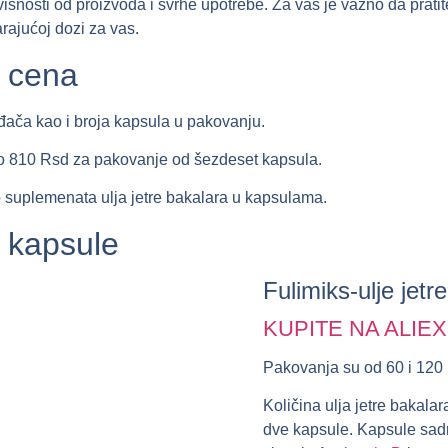
visnosti od proizvoda i svrhe upotrebe. Za vas je važno da pratite
rajućoj dozi za vas.
a cena
đača kao i broja kapsula u pakovanju.
o 810 Rsd
za pakovanje od šezdeset kapsula.
 suplemenata ulja jetre bakalara u kapsulama.
a kapsule
Fulimiks-ulje jetr
KUPITE NA ALIE
Pakovanja su od 60 i 120
Količina ulja jetre bakala
dve kapsule. Kapsule sadrž