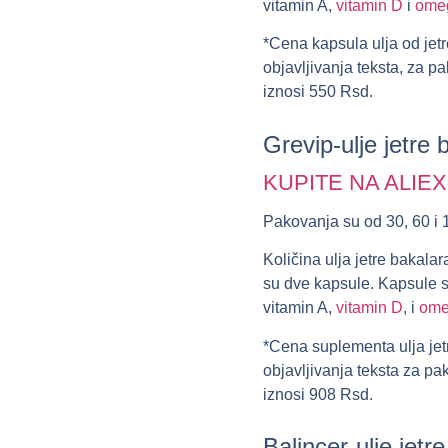
vitamin A,
vitamin D
i
omeg
*Cena kapsula ulja od jetr
objavljivanja teksta, za 
iznosi
550 Rsd
.
Grevip-ulje jetre
KUPITE NA ALIE
Pakovanja su od 30, 60 i 
Količina ulja jetre bakala
su dve kapsule. Kapsule sa
vitamin A,
vitamin D
, i
ome
*Cena suplementa ulja jet
objavljivanja teksta za p
iznosi
908 Rsd
.
Balincer-ulje jetr