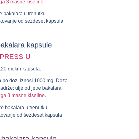
a 3 masne kiseline
.
e bakalara u trenutku
pakovanje od šezdeset kapsula
 bakalara kapsule
XPRESS-U
120 mekih kapsula.
ra po dozi iznosi 1000 mg. Doza
drže: ulje od jetre bakalara,
ga 3 masne kiseline
.
re bakalara u trenutku
akovanje od šezdeset kapsula
e bakalara kapsule