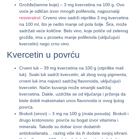
Grožđe(tamne boje)
– 3 mg kvercetina na 100 g. Ovo
voće je odličan izvor mnogih polifenola, najpoznatiji
resveratrol
. Crveno vino sadrži otprilike 3 mg kvercetina
na 100 ml, što je nešto manje od pola šolje. Šira, može
sadržati veće količine. Belo vino, koje potiče od zelenog
grožđa, ima u proseku manje polifenola (uključujući
kvercetin) nego crno vino.
Kvercetin u povrću
Crveni luk
– 39 mg kvercetina na 100 g (otprilike mali
luk). Svaki luk sadrži kvercetin; ali zbog svog pigmenta,
crveni luk ima najveći sadržaj flavonoida, uključujući
kvercetin. Način kuvanja može smanjiti sadržaj
kvercetina. Dakle, uzdržite se od ključanja i prženja da
biste dobili maksimalan unos flavonoida iz ovog ljutog
povrća.
Brokoli
(sirovi) – 3 mg na 100 g (mala posuda). Brokoli i
drugo krstonosno povrće su bogat izvor vitamina i
minerala. Takođe su dobar izvor dodatnih
antioksidanata… razlog više da ih dodate svojoj ishrani.