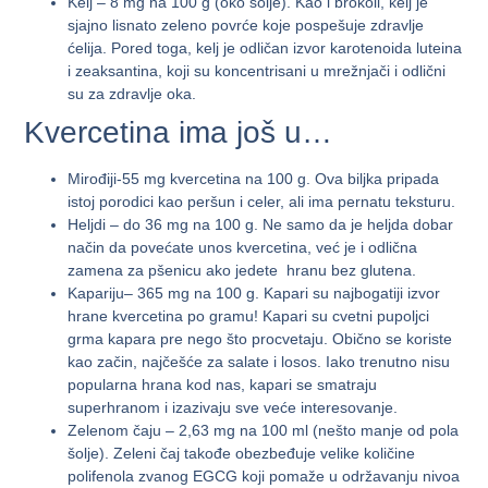
Kelj
– 8 mg na 100 g (oko šolje). Kao i brokoli, kelj je
sjajno lisnato zeleno povrće koje pospešuje zdravlje
ćelija. Pored toga, kelj je odličan izvor karotenoida luteina
i zeaksantina, koji su koncentrisani u mrežnjači i odlični
su za zdravlje oka.
Kvercetina ima još u…
Mirođiji
-55 mg kvercetina na 100 g. Ova biljka pripada
istoj porodici kao peršun i celer, ali ima pernatu teksturu.
Heljdi
– do 36 mg na 100 g. Ne samo da je heljda dobar
način da povećate unos kvercetina, već je i odlična
zamena za pšenicu ako jedete hranu bez glutena.
Kapariju
– 365 mg na 100 g. Kapari su najbogatiji izvor
hrane kvercetina po gramu! Kapari su cvetni pupoljci
grma kapara pre nego što procvetaju. Obično se koriste
kao začin, najčešće za salate i losos. Iako trenutno nisu
popularna hrana kod nas, kapari se smatraju
superhranom i izazivaju sve veće interesovanje.
Zelenom čaju
– 2,63 mg na 100 ml (nešto manje od pola
šolje). Zeleni čaj takođe obezbeđuje velike količine
polifenola zvanog EGCG koji pomaže u održavanju nivoa