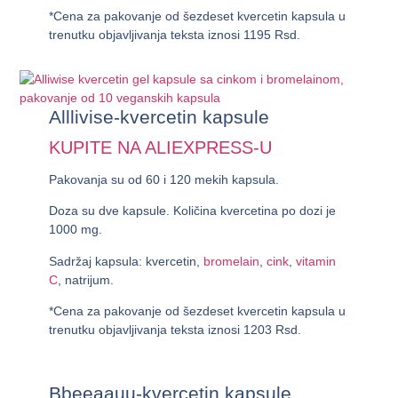
*Cena za pakovanje od šezdeset kvercetin kapsula u
trenutku objavljivanja teksta iznosi
1195 Rsd
.
Alllivise-kvercetin kapsule
KUPITE NA ALIEXPRESS-U
Pakovanja su od 60 i 120 mekih kapsula.
Doza su dve kapsule. Količina kvercetina po dozi je
1000 mg.
Sadržaj kapsula: kvercetin,
bromelain
,
cink
,
vitamin
C
, natrijum.
*Cena za pakovanje od šezdeset kvercetin kapsula u
trenutku objavljivanja teksta iznosi
1203 Rsd
.
Bbeeaauu-kvercetin kapsule