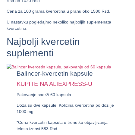
Rsd do 1020 Rsd.
Cena za 100 grama kvercetina u prahu oko 1580 Rsd.
U nastavku pogledajmo nekoliko najboljih suplemenata
kvercetina.
Najbolji kvercetin
suplementi
Balincer-kvercetin kapsule
KUPITE NA ALIEXPRESS-U
Pakovanje sadrži 60 kapsula.
Doza su dve kapsule. Količina kvercetina po dozi je
1000 mg.
*Cena kvercetin kapsula u trenutku objavljivanja
teksta iznosi
583 Rsd
.