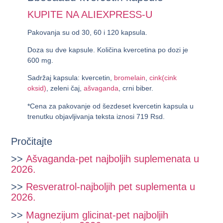
KUPITE NA ALIEXPRESS-U
Pakovanja su od 30, 60 i 120 kapsula.
Doza su dve kapsule. Količina kvercetina po dozi je
600 mg.
Sadržaj kapsula: kvercetin,
bromelain
,
cink(cink
oksid)
, zeleni čaj,
ašvaganda
, crni biber.
*Cena za pakovanje od šezdeset kvercetin kapsula u
trenutku objavljivanja teksta iznosi
719 Rsd
.
Pročitajte
>>
Ašvaganda-pet najboljih suplemenata u
2026.
>>
Resveratrol-najboljih pet suplementa u
2026.
>>
Magnezijum glicinat-pet najboljih