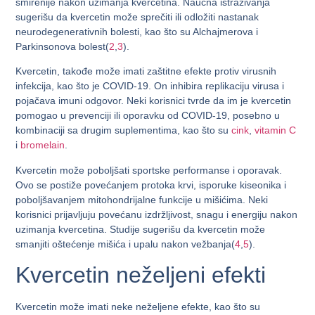
smirenije nakon uzimanja kvercetina. Naučna istraživanja
sugerišu da kvercetin može sprečiti ili odložiti nastanak
neurodegenerativnih bolesti, kao što su Alchajmerova i
Parkinsonova bolest(
2
,
3
).
Kvercetin, takođe može imati zaštitne efekte protiv virusnih
infekcija, kao što je COVID-19. On inhibira replikaciju virusa i
pojačava imuni odgovor. Neki korisnici tvrde da im je kvercetin
pomogao u prevenciji ili oporavku od COVID-19, posebno u
kombinaciji sa drugim suplementima, kao što su
cink
,
vitamin C
i
bromelain
.
Kvercetin može poboljšati sportske performanse i oporavak.
Ovo se postiže povećanjem protoka krvi, isporuke kiseonika i
poboljšavanjem mitohondrijalne funkcije u mišićima. Neki
korisnici prijavljuju povećanu izdržljivost, snagu i energiju nakon
uzimanja kvercetina. Studije sugerišu da kvercetin može
smanjiti oštećenje mišića i upalu nakon vežbanja(
4
,
5
).
Kvercetin neželjeni efekti
Kvercetin može imati neke neželjene efekte, kao što su