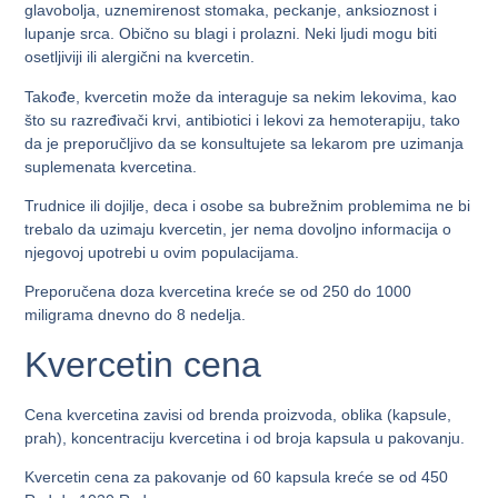
glavobolja, uznemirenost stomaka, peckanje, anksioznost i
lupanje srca. Obično su blagi i prolazni. Neki ljudi mogu biti
osetljiviji ili alergični na kvercetin.
Takođe, kvercetin može da interaguje sa nekim lekovima, kao
što su razređivači krvi, antibiotici i lekovi za hemoterapiju, tako
da je preporučljivo da se konsultujete sa lekarom pre uzimanja
suplemenata kvercetina.
Trudnice ili dojilje, deca i osobe sa bubrežnim problemima ne bi
trebalo da uzimaju kvercetin, jer nema dovoljno informacija o
njegovoj upotrebi u ovim populacijama.
Preporučena doza kvercetina kreće se od 250 do 1000
miligrama dnevno do 8 nedelja.
Kvercetin cena
Cena kvercetina zavisi od brenda proizvoda, oblika (kapsule,
prah), koncentraciju kvercetina i od broja kapsula u pakovanju.
Kvercetin cena za pakovanje od 60 kapsula kreće se od 450