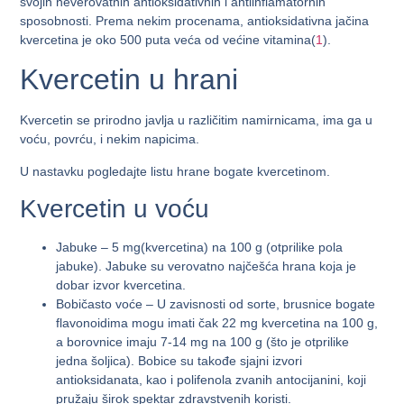
svojih neverovatnih antioksidativnih i antiinflamatornih
sposobnosti. Prema nekim procenama, antioksidativna jačina
kvercetina je oko 500 puta veća od većine vitamina(
1
).
Kvercetin u hrani
Kvercetin se prirodno javlja u različitim namirnicama, ima ga u
voću, povrću, i nekim napicima.
U nastavku pogledajte listu hrane bogate kvercetinom.
Kvercetin u voću
Jabuke
– 5 mg(kvercetina) na 100 g (otprilike pola
jabuke). Jabuke su verovatno najčešća hrana koja je
dobar izvor kvercetina.
Bobičasto voće
– U zavisnosti od sorte, brusnice bogate
flavonoidima mogu imati čak 22 mg kvercetina na 100 g,
a borovnice imaju 7-14 mg na 100 g (što je otprilike
jedna šoljica). Bobice su takođe sjajni izvori
antioksidanata, kao i polifenola zvanih antocijanini, koji
pružaju širok spektar zdravstvenih koristi.