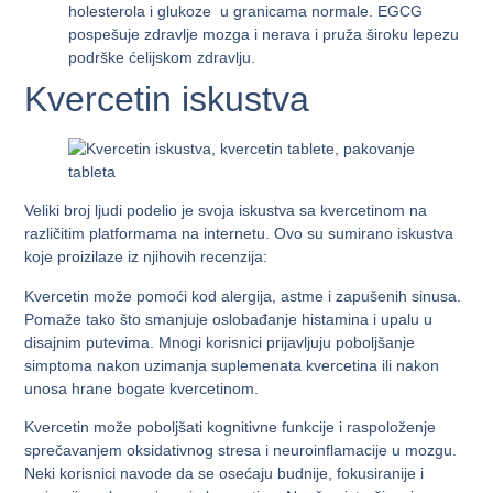
holesterola i glukoze u granicama normale. EGCG
pospešuje zdravlje mozga i nerava i pruža široku lepezu
podrške ćelijskom zdravlju.
Kvercetin iskustva
Veliki broj ljudi podelio je svoja iskustva sa kvercetinom na
različitim platformama na internetu. Ovo su sumirano iskustva
koje proizilaze iz njihovih recenzija:
Kvercetin može pomoći kod alergija, astme i zapušenih sinusa.
Pomaže tako što smanjuje oslobađanje histamina i upalu u
disajnim putevima. Mnogi korisnici prijavljuju poboljšanje
simptoma nakon uzimanja suplemenata kvercetina ili nakon
unosa hrane bogate kvercetinom.
Kvercetin može poboljšati kognitivne funkcije i raspoloženje
sprečavanjem oksidativnog stresa i neuroinflamacije u mozgu.
Neki korisnici navode da se osećaju budnije, fokusiranije i