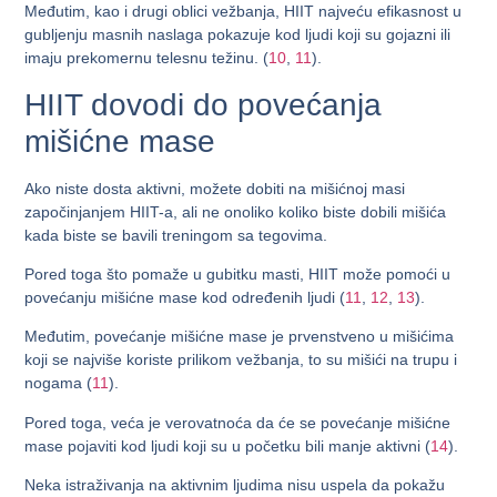
Međutim, kao i drugi oblici vežbanja, HIIT najveću efikasnost u
gubljenju masnih naslaga pokazuje kod ljudi koji su gojazni ili
imaju prekomernu telesnu težinu. (
10
,
11
).
HIIT dovodi do povećanja
mišićne mase
Ako niste dosta aktivni, možete dobiti na mišićnoj masi
započinjanjem HIIT-a, ali ne onoliko koliko biste dobili mišića
kada biste se bavili treningom sa tegovima.
Pored toga što pomaže u gubitku masti, HIIT može pomoći u
povećanju mišićne mase kod određenih ljudi (
11
,
12
,
13
).
Međutim, povećanje mišićne mase je prvenstveno u mišićima
koji se najviše koriste prilikom vežbanja, to su mišići na trupu i
nogama (
11
).
Pored toga, veća je verovatnoća da će se povećanje mišićne
mase pojaviti kod ljudi koji su u početku bili manje aktivni (
14
).
Neka istraživanja na aktivnim ljudima nisu uspela da pokažu