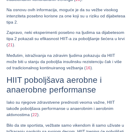
Na osnovu ovih informacija, moguće je da su vežbe visokog
intenziteta posebno korisne za one koji su u riziku od dijabetesa
tipa 2.
Zapravo, neki eksperimenti posebno na ljudima sa dijabetesom
tipa 2 pokazali su efikasnost HIIT-a za poboljšanje šećera u krvi
(
21
).
Međutim, istraživanja na zdravim ljudima pokazuju da HIIT
može biti u stanju da poboljša insulinsku rezistenciju čak i više
od tradicionalnog kontinuiranog vežbanja (
16
).
HIIT poboljšava aerobne i
anaerobne performanse
Iako su njegove zdravstvene prednosti veoma važne, HIIT
takođe poboljšava performanse u anaerobnim i aerobnim
aktivnostima (
22
).
Bilo da ste sportista, vežbate samo vikendom ili samo uživate u
trčkaranju naokolo sa svojom decom, HIIT trening će poboljšati