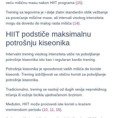
veću mišićnu masu nakon HIIT programa (
15
).
Trening sa tegovima je i dalje zlatni standardni oblik vežbanja
za povećanje mišićne mase, ali intervali visokog intenziteta
mogu da dovedu do malog rasta mišića (
14
).
HIIT podstiče maksimalnu
potrošnju kiseonika
Intervalni trening visokog intenziteta utiče na poboljšanje
potrošnje kiseonika isto kao i regularan kardio trening.
Potrošnja kiseonika je sposobnost vaših mišića da koriste
kiseonik. Trening izdržljivosti se obično koristi za poboljšanje
potrošnje kiseonika.
Tradicionalno, trening se sastoji od dugih sesija neprekidnog
trčanja ili vožnje bicikla ujednačenom brzinom.
Međutim, HIIT može proizvesti iste koristi u kraćem
vremenskom periodu (
10
,
11
,
16
).