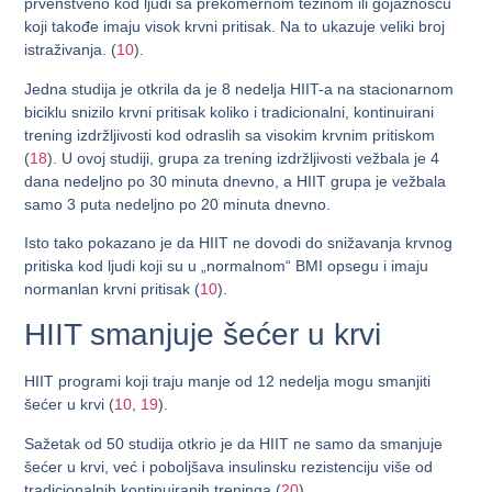
prvenstveno kod ljudi sa prekomernom težinom ili gojaznošću
koji takođe imaju visok krvni pritisak. Na to ukazuje veliki broj
istraživanja. (
10
).
Jedna studija je otkrila da je 8 nedelja HIIT-a na stacionarnom
biciklu snizilo krvni pritisak koliko i tradicionalni, kontinuirani
trening izdržljivosti kod odraslih sa visokim krvnim pritiskom
(
18
). U ovoj studiji, grupa za trening izdržljivosti vežbala je 4
dana nedeljno po 30 minuta dnevno, a HIIT grupa je vežbala
samo 3 puta nedeljno po 20 minuta dnevno.
Isto tako pokazano je da HIIT ne dovodi do snižavanja krvnog
pritiska kod ljudi koji su u „normalnom“ BMI opsegu i imaju
normanlan krvni pritisak (
10
).
HIIT smanjuje šećer u krvi
HIIT programi koji traju manje od 12 nedelja mogu smanjiti
šećer u krvi (
10
,
19
).
Sažetak od 50 studija otkrio je da HIIT ne samo da smanjuje
šećer u krvi, već i poboljšava insulinsku rezistenciju više od
tradicionalnih kontinuiranih treninga (
20
).