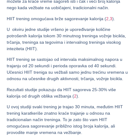
možete za kraće vreme sagoreti isti i čak i veći broj kalorija
nego kada vežbate na uobičajeni, tradicionalni način.
HIIT trening omogućava brže sagorevanje kalorija (
2
,
3
).
U okviru jedne studije vršeno je upoređivanje količine
potrošenih kalorija tokom 30 minutnog treninga vožnje bicikla,
trčanja, treninga sa tegovima i intervalnog treninga visokog
inteziteta (HIIT).
HIIT trening se sastojao od intervala maksimalnog napora u
trajanju od 20 sekundi i perioda oporavka od 40 sekundi.
Učesnici HIIT treniga su vežbali samo jednu trećinu vremena u
odnosu na učesnike drugih aktivnosti, trčanja, vožnje bicikla.
Rezultati studije pokazuju da HIIT sagoreva 25-30% više
kalorija od drugih oblika vežbanja (
2
).
U ovoj studiji svaki trening je trajao 30 minuta, međutim HIIT
trening karatkeriše znatno kraće trajanje u odnosu na
tradicionalan način treninga. To je zato što vam HIIT
omogućava sagorevanje približno istog broja kalorija, ali
provodite manje vremena na vežbanje.