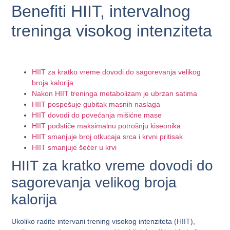
Benefiti HIIT, intervalnog
treninga visokog intenziteta
HIIT za kratko vreme dovodi do sagorevanja velikog
broja kalorija
Nakon HIIT treninga metabolizam je ubrzan satima
HIIT pospešuje gubitak masnih naslaga
HIIT dovodi do povećanja mišićne mase
HIIT podstiče maksimalnu potrošnju kiseonika
HIIT smanjuje broj otkucaja srca i krvni pritisak
HIIT smanjuje šećer u krvi
HIIT za kratko vreme dovodi do
sagorevanja velikog broja
kalorija
Ukoliko radite intervani trening visokog intenziteta (HIIT),