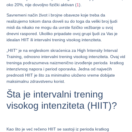
oko 20%, nije dovoljno fizički aktivan (
1
).
Savremeni način život i brojne obaveze koje treba da
realizujemo tokom dana doveli su do toga da veliki broj ljudi
misli da nikako ne mogu da uvrste fizičko vežbanje u svoj
dnevni raspored. Ukoliko pripadate ovoj grupi ljudi za Vas je
idealan HIIT ili intervalni trening visokog intenziteta.
„HIIT“ je na engleskom skraćenica za High Intensity Interval
Training, odnosno intervalni trening visokog intenziteta. Ovaj vid
treninga podrazumeva naizmenično izvođenje perioda kratkog
intenzivnog napora i period oporavka. Jedna od najvećih
prednosti HIIT je što za minimalno uloženo vreme dobijate
maksimalnu zdravstvenu korist.
Šta je intervalni trening
visokog intenziteta (HIIT)?
Kao što je već rečeno HIIT se sastoji iz perioda kratkog