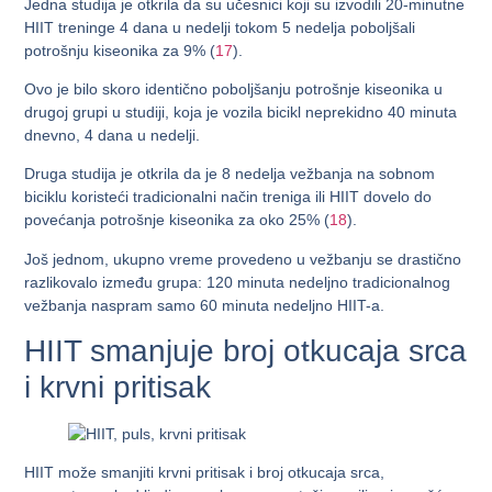
Jedna studija je otkrila da su učesnici koji su izvodili 20-minutne
HIIT treninge 4 dana u nedelji tokom 5 nedelja poboljšali
potrošnju kiseonika za 9% (
17
).
Ovo je bilo skoro identično poboljšanju potrošnje kiseonika u
drugoj grupi u studiji, koja je vozila bicikl neprekidno 40 minuta
dnevno, 4 dana u nedelji.
Druga studija je otkrila da je 8 nedelja vežbanja na sobnom
biciklu koristeći tradicionalni način treniga ili HIIT dovelo do
povećanja potrošnje kiseonika za oko 25% (
18
).
Još jednom, ukupno vreme provedeno u vežbanju se drastično
razlikovalo između grupa: 120 minuta nedeljno tradicionalnog
vežbanja naspram samo 60 minuta nedeljno HIIT-a.
HIIT smanjuje broj otkucaja srca
i krvni pritisak
HIIT može smanjiti krvni pritisak i broj otkucaja srca,