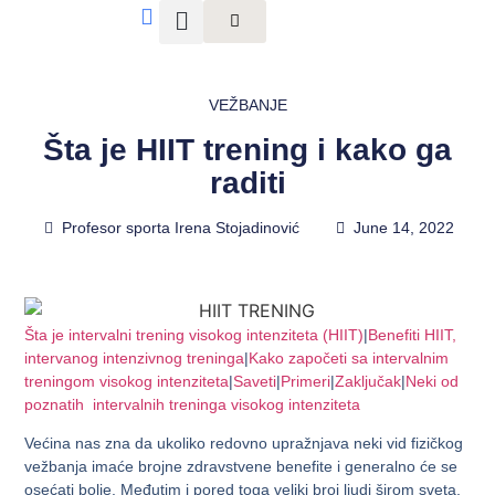
VEŽBANJE
Šta je HIIT trening i kako ga
raditi
Profesor sporta Irena Stojadinović
June 14, 2022
Šta je intervalni trening visokog intenziteta (HIIT)
|
Benefiti HIIT,
intervanog intenzivnog treninga
|
Kako započeti sa intervalnim
treningom visokog intenziteta
|
Saveti
|
Primeri
|
Zaključak
|
Neki od
poznatih intervalnih treninga visokog intenziteta
Većina nas zna da ukoliko redovno upražnjava neki vid fizičkog
vežbanja imaće brojne zdravstvene benefite i generalno će se
osećati bolje. Međutim i pored toga veliki broj ljudi širom sveta,