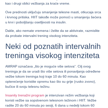
kao i drugi oblici vežbanja za kraće vreme.
Ove prednosti uključuju smanjenje telesne masti, otkucaja srca
i krvnog pritiska. HIIT takođe može pomoći u smanjenju šećera
u krvi i poboljšanju osetljivosti na insulin.
Dakle, ako nemate vremena i želite da se aktivirate, razmislite
da probate intervalni trening visokog intenziteta.
Neki od poznatih intervalnih
treninga visokog intenziteta
AMRAP označava „što je moguće više setova“. Cilj ovog
treninga je da se uradi što više setova ili ponavljanja određene
vežbe tokom treninga koji traje 10 do 60 minuta. Kao
opterećenje koristite opremu kao što su grije (rusko zvono),
bučice ili svoju telesnu težinu.
Insanity trenažni program
je intenzivan režim vežbanja koji
koristi vežbe sa sopstvenom telesnom težinom i HIIT. Vežbe
radite 20 do 60 minuta po sesiji, 6 dana u nedelji tokom 60