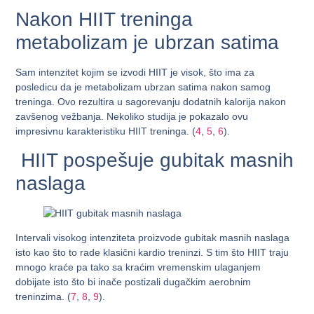
Nakon HIIT treninga
metabolizam je ubrzan satima
Sam intenzitet kojim se izvodi HIIT je visok, što ima za
posledicu da je metabolizam ubrzan satima nakon samog
treninga. Ovo rezultira u sagorevanju dodatnih kalorija nakon
zavšenog vežbanja. Nekoliko studija je pokazalo ovu
impresivnu karakteristiku HIIT treninga. (
4
,
5
,
6
).
HIIT pospešuje gubitak masnih
naslaga
Intervali visokog intenziteta proizvode gubitak masnih naslaga
isto kao što to rade klasični kardio treninzi. S tim što HIIT traju
mnogo kraće pa tako sa kraćim vremenskim ulaganjem
dobijate isto što bi inače postizali dugačkim aerobnim
treninzima. (
7
,
8
,
9
).