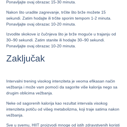
Ponavljajte ovaj obrazac 15-30 minuta.
Nakon što uradite zagrevanje, trčite što brže možete 15
sekundi. Zatim hodajte ili trčite sporim tempom 1-2 minuta.
Ponavljajte ovaj obrazac 10-20 minuta.
Izvodite skokove iz čučnjeva što je brže moguće u trajanju od
30–90 sekundi. Zatim stanite ili hodajte 30–90 sekundi.
Ponavljajte ovaj obrazac 10-20 minuta.
Zaključak
Intervalni trening visokog intenziteta je veoma efikasan način
vežbanja i može vam pomoći da sagorite više kalorija nego sa
drugim oblicima vežbanja.
Neke od sagorenih kalorija kao rezultat intervala visokog
intenziteta potiču od višeg metabolizma, koji traje satima nakon
vežbanja.
Sve u svemu, HIIT proizvodi mnoge od istih zdravstvenih koristi