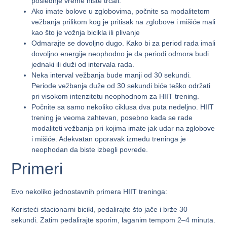
poslednje vreme niste trčali.
Ako imate bolove u zglobovima, počnite sa modalitetom
vežbanja prilikom kog je pritisak na zglobove i mišiće mali
kao što je vožnja bicikla ili plivanje
Odmarajte se dovoljno dugo. Kako bi za period rada imali
dovoljno energije neophodno je da periodi odmora budi
jednaki ili duži od intervala rada.
Neka interval vežbanja bude manji od 30 sekundi.
Periode vežbanja duže od 30 sekundi biće teško održati
pri visokom intenzitetu neophodnom za HIIT trening.
Počnite sa samo nekoliko ciklusa dva puta nedeljno. HIIT
trening je veoma zahtevan, posebno kada se rade
modaliteti vežbanja pri kojima imate jak udar na zglobove
i mišiće. Adekvatan oporavak između treninga je
neophodan da biste izbegli povrede.
Primeri
Evo nekoliko jednostavnih primera HIIT treninga:
Koristeći stacionarni bicikl, pedalirajte što jače i brže 30
sekundi. Zatim pedalirajte sporim, laganim tempom 2–4 minuta.