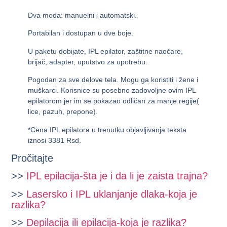
Dva moda: manuelni i automatski.
Portabilan i dostupan u dve boje.
U paketu dobijate, IPL epilator, zaštitne naočare,
brijač, adapter, uputstvo za upotrebu.
Pogodan za sve delove tela. Mogu ga koristiti i žene i
muškarci. Korisnice su posebno zadovoljne ovim IPL
epilatorom jer im se pokazao odličan za manje regije(
lice, pazuh, prepone).
*Cena IPL epilatora u trenutku objavljivanja teksta
iznosi
3381 Rsd.
Pročitajte
>>
IPL epilacija-šta je i da li je zaista trajna?
>>
Lasersko i IPL uklanjanje dlaka-koja je
razlika?
>>
Depilacija ili epilacija-koja je razlika?