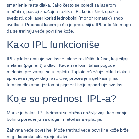
smanjenje rasta dlaka. Jako često se poredi sa laserom
međutim, postoji značajna razlika. IPL koristi širok spektar
svetlosti, dok laser koristi jednobojni (monohromatski) snop
svetlosti. Prednost lasera je što je precizniji a IPL-a to što mogu
da se tretiraju veće površine kože.
Kako IPL funkcioniše
IPL epilator emituje svetlosne talase različitih dužina, koji ciljaju
melanin (pigment) u dlaci. Kada svetlosni talasi pogode
melanin, pretvaraju se u toplotu. Toplota oštećuje folikul dlake i
sprečava njegov dalji rast. Ovaj proces je najefikasniji na
tamnim dlakama, jer tamni pigment bolje apsorbuje svetlost.
Koje su prednosti IPL-a?
Manje je bolan
. IPL tretmani se obično doživljavaju kao manje
bolni u poređenju sa drugim metodama epilacije.
Zahvata
veće površine
. Može tretirati veće površine kože brže
nego lasersko uklanjanje dlaka.