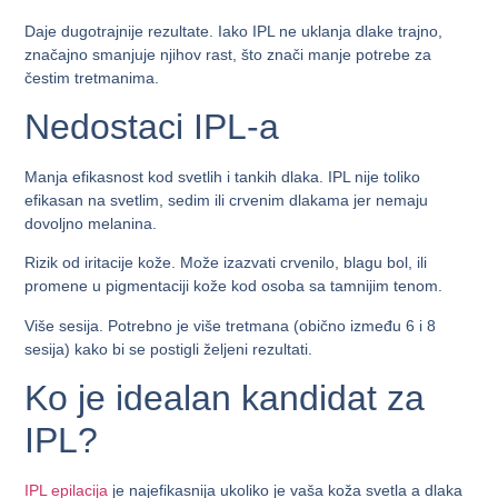
Daje
dugotrajnije rezultat
e. Iako IPL ne uklanja dlake trajno,
značajno smanjuje njihov rast, što znači manje potrebe za
čestim tretmanima.
Nedostaci IPL-a
Manja efikasnost kod svetlih i tankih dlaka
. IPL nije toliko
efikasan na svetlim, sedim ili crvenim dlakama jer nemaju
dovoljno melanina.
Rizik od iritacije kože
. Može izazvati crvenilo, blagu bol, ili
promene u pigmentaciji kože kod osoba sa tamnijim tenom.
Više sesija
. Potrebno je više tretmana (obično između 6 i 8
sesija) kako bi se postigli željeni rezultati.
Ko je idealan kandidat za
IPL?
IPL epilacija
je najefikasnija ukoliko je vaša koža svetla a dlaka