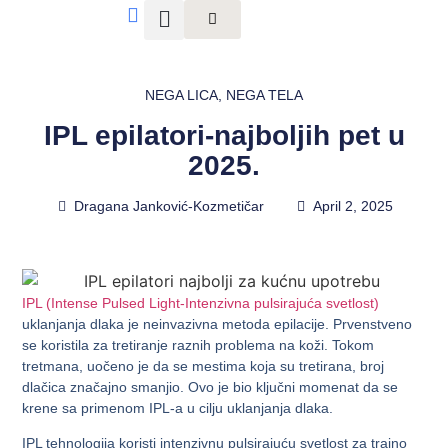
NEGA LICA
,
NEGA TELA
IPL epilatori-najboljih pet u
2025.
Dragana Janković-Kozmetičar
April 2, 2025
IPL (Intense Pulsed Light-Intenzivna pulsirajuća svetlost)
uklanjanja dlaka je neinvazivna metoda epilacije. Prvenstveno
se koristila za tretiranje raznih problema na koži. Tokom
tretmana, uočeno je da se mestima koja su tretirana, broj
dlačica značajno smanjio. Ovo je bio ključni momenat da se
krene sa primenom IPL-a u cilju uklanjanja dlaka.
IPL tehnologija koristi intenzivnu pulsirajuću svetlost za trajno