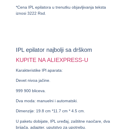
*Cena IPL epilatora u trenutku objavljivanja teksta
iznosi
3222 Rsd.
IPL epilator najbolji sa drškom
KUPITE NA ALIEXPRESS-U
Karakteristike IPl aparata:
Devet nivoa jačine.
999 900 bliceva.
Dva moda: manuelni i automatski.
Dimenzije: 19.8 cm *11.7 cm * 4.5 cm.
U paketu dobijate, IPL uređaj, zaštitne naočare, dva
brijača, adapter, uputstvo za upotrebu.