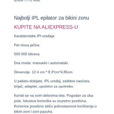
Najbolji IPL epilator za bikini zonu
KUPITE NA ALIEXPRESS-U
Karakteristike IPl uređaja:
Pet nivoa jačine.
500 000 bliceva.
Dva moda: manuelni i automatski.
Dimenzije: 12.4 cm * 8,3*cm*4,85cm.
U paketu dobijate, IPL uređaj, zaštitne naočare,
brijač, adapter, uputstvo za upotrebu.
Koristi se na svim delovima tela. Pogodan za oba
pola. Iskustva korisnika su izuzetno pozitivna.
Korisnice posebno ističu jednostavnost korišćenja u
bikini zoni i zoni pazuha.