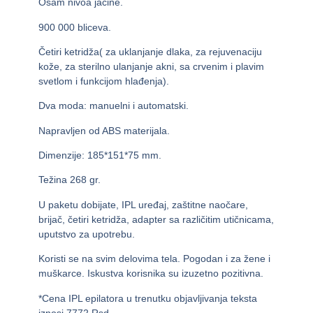
Osam nivoa jačine.
900 000 bliceva.
Četiri ketridža( za uklanjanje dlaka, za rejuvenaciju
kože, za sterilno ulanjanje akni, sa crvenim i plavim
svetlom i funkcijom hlađenja).
Dva moda: manuelni i automatski.
Napravljen od ABS materijala.
Dimenzije: 185*151*75 mm.
Težina 268 gr.
U paketu dobijate, IPL uređaj, zaštitne naočare,
brijač, četiri ketridža, adapter sa različitim utičnicama,
uputstvo za upotrebu.
Koristi se na svim delovima tela. Pogodan i za žene i
muškarce. Iskustva korisnika su izuzetno pozitivna.
*Cena IPL epilatora u trenutku objavljivanja teksta
iznosi
7772 Rsd.