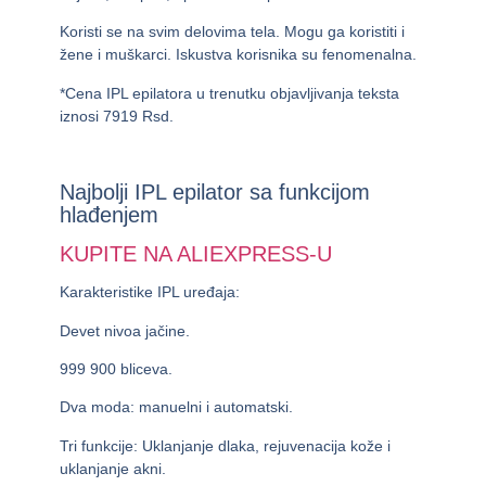
Koristi se na svim delovima tela. Mogu ga koristiti i
žene i muškarci. Iskustva korisnika su fenomenalna.
*Cena IPL epilatora u trenutku objavljivanja teksta
iznosi
7919 Rsd.
Najbolji
IPL epilator sa funkcijom
hlađenjem
KUPITE NA ALIEXPRESS-U
Karakteristike IPL uređaja:
Devet nivoa jačine.
999 900 bliceva.
Dva moda: manuelni i automatski.
Tri funkcije: Uklanjanje dlaka, rejuvenacija kože i
uklanjanje akni.