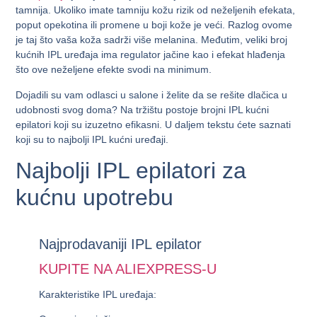
tamnija. Ukoliko imate tamniju kožu rizik od neželjenih efekata,
poput opekotina ili promene u boji kože je veći. Razlog ovome
je taj što vaša koža sadrži više melanina. Međutim, veliki broj
kućnih IPL uređaja ima regulator jačine kao i efekat hlađenja
što ove neželjene efekte svodi na minimum.
Dojadili su vam odlasci u salone i želite da se rešite dlačica u
udobnosti svog doma? Na tržištu postoje brojni IPL kućni
epilatori koji su izuzetno efikasni. U daljem tekstu ćete saznati
koji su to najbolji IPL kućni uređaji.
Najbolji IPL epilatori za
kućnu upotrebu
Najprodavaniji IPL epilator
KUPITE NA ALIEXPRESS-U
Karakteristike IPL uređaja: