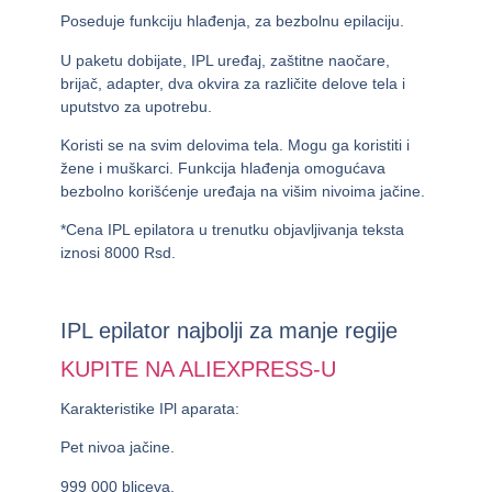
Poseduje funkciju hlađenja, za bezbolnu epilaciju.
U paketu dobijate, IPL uređaj, zaštitne naočare,
brijač, adapter, dva okvira za različite delove tela i
uputstvo za upotrebu.
Koristi se na svim delovima tela. Mogu ga koristiti i
žene i muškarci. Funkcija hlađenja omogućava
bezbolno korišćenje uređaja na višim nivoima jačine.
*Cena IPL epilatora u trenutku objavljivanja teksta
iznosi
8000 Rsd.
IPL epilator najbolji za manje regije
KUPITE NA ALIEXPRESS-U
Karakteristike IPl aparata:
Pet nivoa jačine.
999 000 bliceva.